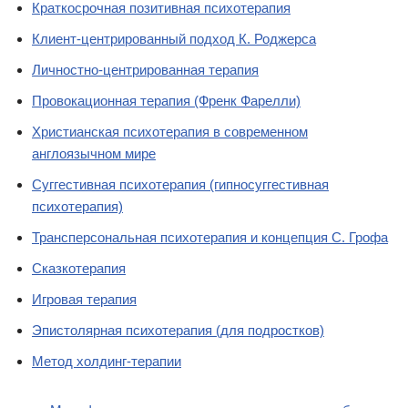
Краткосрочная позитивная психотерапия
Клиент-центрированный подход К. Роджерса
Личностно-центрированная терапия
Провокационная терапия (Френк Фарелли)
Христианская психотерапия в современном
англоязычном мире
Суггестивная психотерапия (гипносуггестивная
психотерапия)
Трансперсональная психотерапия и концепция С. Грофа
Сказкотерапия
Игровая терапия
Эпистолярная психотерапия (для подростков)
Метод холдинг-терапии