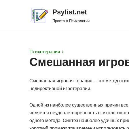
Psylist.net
Перейти
Просто о Психологии
к
содержимому
Психотерапия ↓
Смешанная игров
Смешанная игровая терапия – это метод псих
недирективной игротерапии.
Одной из наиболее существенных причин все
является неудовлетворенность психологов-пр
одного метода. Синтез наиболее удачных при
короткий промежуток времени использовать 