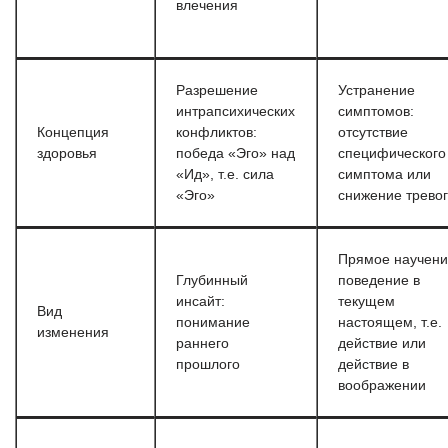
влечения
Разрешение
Устранение
интрапсихических
симптомов:
Концепция
конфликтов:
отсутствие
здоровья
победа «Эго» над
специфического
«Ид», т.е. сила
симптома или
«Эго»
снижение трево
Прямое научени
Глубинный
поведение в
инсайт:
текущем
Вид
понимание
настоящем, т.е.
изменения
раннего
действие или
прошлого
действие в
воображении