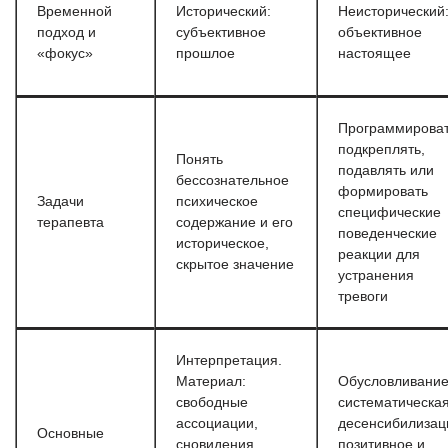
Временной
Исторический:
Неисторический
подход и
субъективное
объективное
«фокус»
прошлое
настоящее
Программироват
подкреплять,
Понять
подавлять или
бессознательное
формировать
Задачи
психическое
специфические
терапевта
содержание и его
поведенческие
историческое,
реакции для
скрытое значение
устранения
тревоги
Интерпретация.
Материал:
Обусловливани
свободные
систематическа
ассоциации,
десенсибилизац
Основные
сновидения,
позитивное и