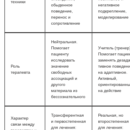
техники
обыденное
негативное
поведение,
подкрепление,
перенос и
моделирование
сопротивление
Нейтральная.
Помогает
Учитель (тренер
пациенту
Помогает пацие
исследовать
заменять дезада
Роль
значение
тивное поведен
терапевта
свободных
на адаптивное.
ассоциаций и
Активный,
другого
ориентированн
материала из
на действие
бессознательного
Трансферентная
Реальная, но
Характер
и первостепенная
второстепенная
связи между
для лечения:
для лечения: