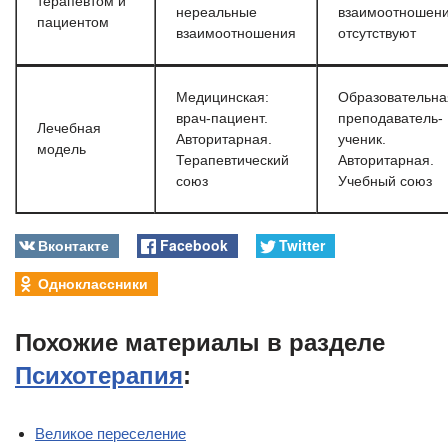
терапевтом и
нереальные
взаимоотношен
пациентом
взаимоотношения
отсутствуют
Медицинская:
Образовательна
врач-пациент.
преподаватель-
Лечебная
Авторитарная.
ученик.
модель
Терапевтический
Авторитарная.
союз
Учебный союз
Вконтакте
Facebook
Twitter
Одноклассники
Похожие материалы в разделе
Психотерапия
:
Великое переселение