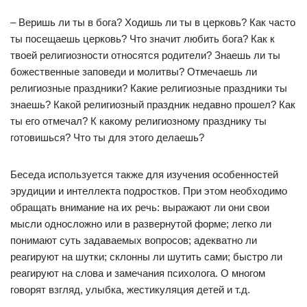
– Веришь ли ты в бога? Ходишь ли ты в церковь? Как часто
ты посещаешь церковь? Что значит любить бога? Как к
твоей религиозности относятся родители? Знаешь ли ты
божественные заповеди и молитвы? Отмечаешь ли
религиозные праздники? Какие религиозные праздники ты
знаешь? Какой религиозный праздник недавно прошел? Как
ты его отмечал? К какому религиозному празднику ты
готовишься? Что ты для этого делаешь?
Беседа используется также для изучения особенностей
эрудиции и интеллекта подростков. При этом необходимо
обращать внимание на их речь: выражают ли они свои
мысли односложно или в развернутой форме; легко ли
понимают суть задаваемых вопросов; адекватно ли
реагируют на шутки; склонны ли шутить сами; быстро ли
реагируют на слова и замечания психолога. О многом
говорят взгляд, улыбка, жестикуляция детей и т.д.