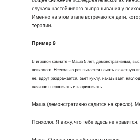
общее снижение исследовательской активнос
случаях настойчивого выпрашивания у психол
Именно на этом этапе встречаются дети, кот
терапии.
Пример 9
В игровой комнате – Маша 5 лет, демонстративный, вы
психолога. Несколько раз пытается начать сюжетную иг
ее, вдруг раздражается, бьет куклу, наказывает, набл
начинает нервничать и капризничать.
Маша (демонстративно садится на кресло). Мн
Психолог. Я вижу, что тебе здесь не нравится.
Маша. Отведи меня обратно в группу.