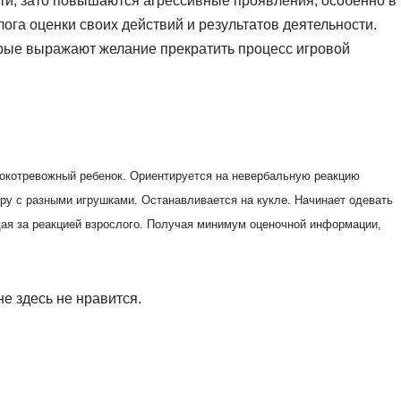
ти, зато повышаются агрессивные проявления, особенно в
ога оценки своих действий и результатов деятельности.
орые выражают желание прекратить процесс игровой
сокотревожный ребенок. Ориентируется на невербальную реакцию
ру с разными игрушками. Останавливается на кукле. Начинает одевать
юдая за реакцией взрослого. Получая минимум оценочной информации,
е здесь не нравится.