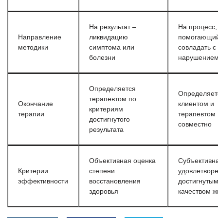
На результат –
На процесс,
Направление
ликвидацию
помогающи
методики
симптома или
совладать с
болезни
нарушение
Определяется
Определяет
терапевтом по
Окончание
клиентом и
критериям
терапии
терапевтом
достигнутого
совместно
результата
Объективная оценка
Субъективн
Критерии
степени
удовлетвор
эффективности
восстановления
достигнуты
здоровья
качеством ж