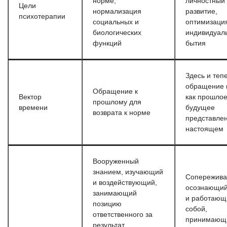
норме,
личностный 
Цели
нормализация
развитие,
психотерапии
социальных и
оптимизаци
биологических
индивидуал
функций
бытия
Здесь и теп
обращение к
Обращение к
Вектор
как прошлое
прошлому для
времени
будущее
возврата к норме
представле
настоящем
Вооруженный
знанием, изучающий
Сопережив
и воздействующий,
осознающий
занимающий
и работающ
позицию
собой,
ответственного за
принимающ
результат