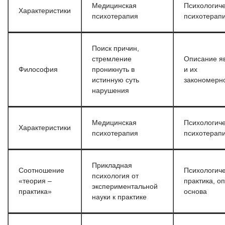
Медицинская
Психологич
Характеристики
психотерапия
психотерап
Поиск причин,
стремление
Описание я
Философия
проникнуть в
и их
истинную суть
закономерн
нарушения
Медицинская
Психологич
Характеристики
психотерапия
психотерап
Прикладная
Соотношение
Психологич
психология от
«теория –
практика, оп
экспериментальной
практика»
основа
науки к практике