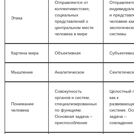
Отправляется от
Отправляетс
коллективистских,
индивидуал
социальных
и представл
Этика
представлений о
человеке ка
центральном месте
экологическ
человека в мире
системы
Картина мира
Объективная
Субъективн
Мышление
Аналитическое
Синтетичес
Совокупность
Целостный 
органов и систем,
как к
Понимание
специализированных
развивающе
человека
по функциям.
системе. О
Основная задача –
задача –
приспособление
совладение