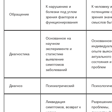
К нарушению и
К человеку и
болезни под углом
потенциям с
Обращение
зрения факторов и
зрения знач
функционирования
смыслов бы
Основанное на
Основанное
научном
индивидуал
эксперименте и
опыте выяс
Диагностика
статистике
актуального
выявление
состояния и
симптомов
проблем
заболеваний
Диагноз
Психиатрический
Психологич
Ликвидация
Разрешение
симптомов, возврат к
проблемы,