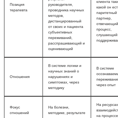
клиента так
Позиция
руководителя,
какой он ест
терапевта
проводника научных
паритетный
методов,
партнер,
дистанцированный
отвечающий
от своих и пациента
процесс,
субъективных
слушающий
переживаний,
поддержив
расспрашивающий и
оценивающий
В системе логики и
В системе
научных знаний о
осознаваем
Отношения
нарушениях и
переживани
симптомах, через
через опыт
методику
На ресурсах
Фокус
На болезни,
взаимодейст
отношений
методике, результате
на процессе