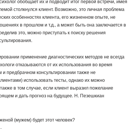
ихолог обобщает их и подводит итог первой встречи, имея
блемой столкнулся клиент. Возможно, это личная проблема
ских особенностях клиента, его жизненном опыте, не
шениях в прошлом и т.д., а может быть она заключается в
ределив это, можно приступать к поиску решения
сультирования.
ировании применение диагностических методов не всегда
хологи отказываются от их использования во время
м и предбрачном консультировании также не
клиентами) использовать тесты, однако их можно
также в том случае, если клиент выразил пожелание
оящем и дать прогноз на будущее. Н. Пезешкиан
женой (мужем) будет этот человек?