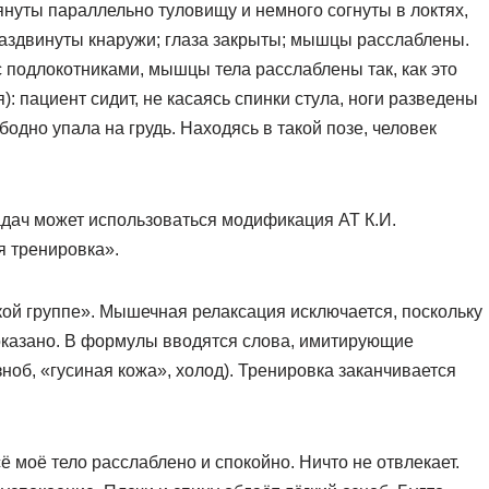
януты параллельно туловищу и немного согнуты в локтях,
раздвинуты кнаружи; глаза закрыты; мышцы расслаблены.
с подлокотниками, мышцы тела расслаблены так, как это
): пациент сидит, не касаясь спинки стула, ноги разведены
одно упала на грудь. Находясь в такой позе, человек
адач может использоваться модификация АТ К.И.
я тренировка».
ой группе». Мышечная релаксация исключается, поскольку
казано. В формулы вводятся слова, имитирующие
об, «гусиная кожа», холод). Тренировка заканчивается
ё моё тело расслаблено и спокойно. Ничто не отвлекает.