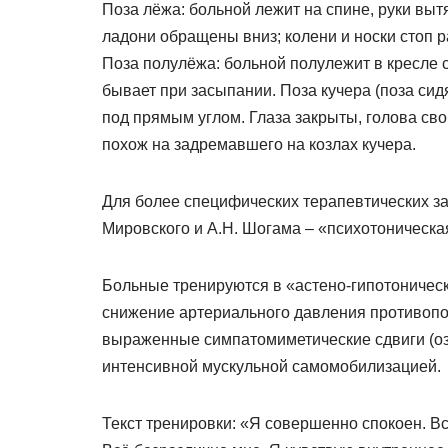
Поза лёжа: больной лежит на спине, руки выт
ладони обращены вниз; колени и носки стоп 
Поза полулёжа: больной полулежит в кресле 
бывает при засыпании. Поза кучера (поза сидя
под прямым углом. Глаза закрыты, голова своб
похож на задремавшего на козлах кучера.
Для более специфических терапевтических з
Мировского и А.Н. Шогама – «психотоническа
Больные тренируются в «астено-гипотоническ
снижение артериального давления противопо
выраженные симпатомиметические сдвиги (озн
интенсивной мускульной самомобилизацией.
Текст тренировки: «Я совершенно спокоен. Вс