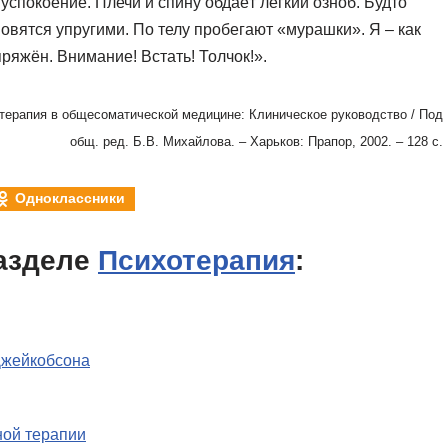
успокоение. Плечи и спину обдаёт лёгкий озноб. Будто
вятся упругими. По телу пробегают «мурашки». Я – как
пряжён. Внимание! Встать! Толчок!».
терапия в общесоматической медицине: Клиническое руководство / Под
общ. ред. Б.В. Михайлова. – Харьков: Прапор, 2002. – 128 с.
Одноклассники
азделе
Психотерапия
:
Джейкобсона
ной терапии