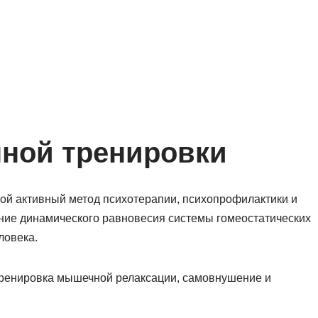
нной тренировки
бой активный метод психотерапии, психопрофилактики и
ние динамического равновесия системы гомеостатических
ловека.
ренировка мышечной релаксации, самовнушение и