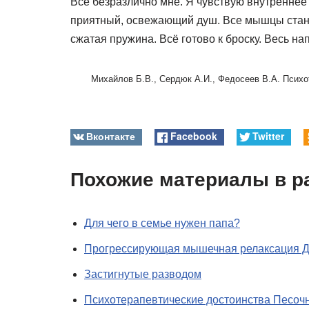
Всё безразлично мне. Я чувствую внутреннее 
приятный, освежающий душ. Все мышцы стано
сжатая пружина. Всё готово к броску. Весь на
Михайлов Б.В., Сердюк А.И., Федосеев В.А. Психо
Вконтакте
Facebook
Twitter
Похожие материалы в р
Для чего в семье нужен папа?
Прогрессирующая мышечная релаксация 
Застигнутые разводом
Психотерапевтические достоинства Песоч