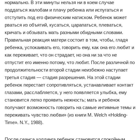
нормально. В эти минуты нельзя ни в коем случае
поддаться жалобам и плачу ребенка или испугаться и
отступить под его физическим натиском. Ребенок может
рваться из объятий, кусаться, царапаться, плеваться,
кричать и обзывать мать разными обидными словами.
Правильная реакция матери состоит в том, чтобы, гладя
ребенка, успокаивать его, говорить ему, как она его любит и
как переживает, что он страдает, но она ни за что не
отпустит его именно потому, что любит. После различной по
продолжительности второй стадии неизбежно наступает
третья стадия — стадия разрешения. На этой стадии
ребенок перестает сопротивляться, устанавливает контакт
глазами, расслабляется, у него появляется улыбка, ему
становится легко проявить нежность; мать и ребенок
получают возможность говорить на самые интимные темы и
переживать чувство любви» (из книги М. Welch «Holding-
Time». N.Y., 1988).
После сеанса холдинга ребенок становится спокойным,