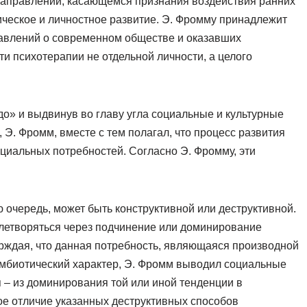
 направлении, касающемся признания воздействия ранних
хическое и личностное развитие. Э. Фромму принадлежит
тавлений о современном обществе и оказавших
 психотерапии не отдельной личности, а целого
о» и выдвинув во главу угла социальные и культурные
Э. Фромм, вместе с тем полагал, что процесс развития
нциальных потребностей. Согласно Э. Фромму, эти
ю очередь, может быть конструктивной или деструктивной.
влетворяться через подчинение или доминирование
ерждая, что данная потребность, являющаяся производной
имбиотический характер, Э. Фромм выводил социальные
я – из доминирования той или иной тенденции в
ое отличие указанных деструктивных способов