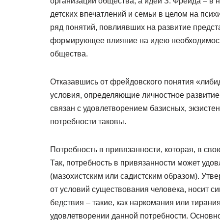
организации общества, а идеи З. Фрейда – в
детских впечатлений и семьи в целом на пси
ряд понятий, повлиявших на развитие предс
формирующее влияние на идею необходимости
общества.
Отказавшись от фрейдовского понятия «либид
условия, определяющие личностное развитие, 
связан с удовлетворением базисных, экзисте
потребности таковы.
Потребность в привязанности, которая, в сво
Так, потребность в привязанности может удо
(мазохистским или садистским образом). Утв
от условий существования человека, носит с
бедствия – такие, как наркомания или тирани
удовлетворении данной потребности. Основн