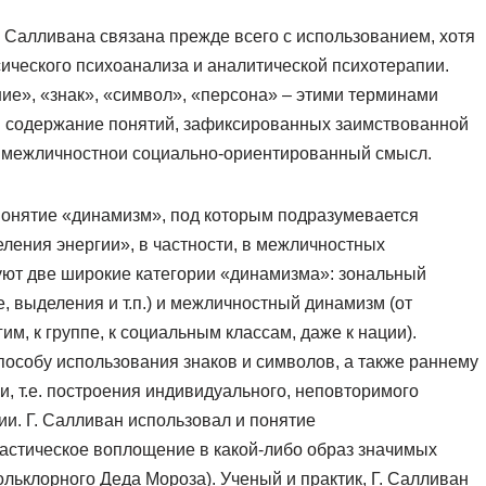
. Салливана связана прежде всего с использованием, хотя
ического психоанализа и аналитической психотерапии.
ие», «знак», «символ», «персона» – этими терминами
 и содержание понятий, зафиксированных заимствованной
й, межличностнои социально-ориентированный смысл.
понятие «динамизм», под которым подразумевается
еления энергии», в частности, в межличностных
уют две широкие категории «динамизма»: зональный
е, выделения и т.п.) и межличностный динамизм (от
м, к группе, к социальным классам, даже к нации).
пособу использования знаков и символов, а также раннему
, т.е. построения индивидуального, неповторимого
и. Г. Салливан использовал и понятие
астическое воплощение в какой-либо образ значимых
льклорного Деда Мороза). Ученый и практик, Г. Салливан