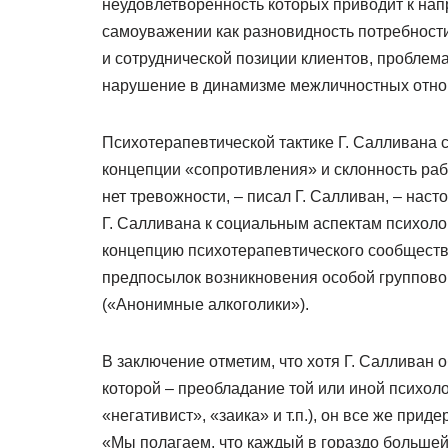
неудовлетворенность которых приводит к нап
самоуважении как разновидность потребности
и сотруднической позиции клиентов, проблема
нарушение в динамизме межличностных отн
Психотерапевтической тактике Г. Салливана
концепции «сопротивления» и склонность ра
нет тревожности, – писал Г. Салливан, – на
Г. Салливана к социальным аспектам психол
концепцию психотерапевтического сообщества
предпосылок возникновения особой группово
(«Анонимные алкоголики»).
В заключение отметим, что хотя Г. Салливан
которой – преобладание той или иной психол
«негативист», «заика» и т.п.), он все же пр
«Мы полагаем, что каждый в гораздо большей 