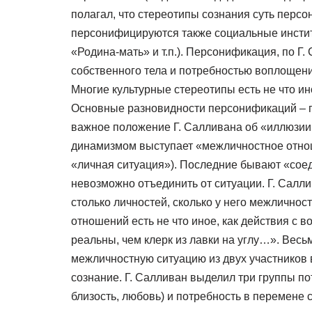
полагал, что стереотипы сознания суть перс
персонифицируются также социальные институ
«Родина-мать» и т.п.). Персонификация, по Г
собственного тела и потребностью воплощени
Многие культурные стереотипы есть не что и
Основные разновидности персонификаций – 
важное положение Г. Салливана об «иллюзии
динамизмом выступает «межличностное отнош
«личная ситуация»). Последние бывают «сое
невозможно отъединить от ситуации. Г. Салли
столько личностей, сколько у него межлично
отношений есть не что иное, как действия с
реальны, чем клерк из лавки на углу…». Вес
межличностную ситуацию из двух участников 
сознание. Г. Салливан выделил три группы п
близость, любовь) и потребность в перемене 