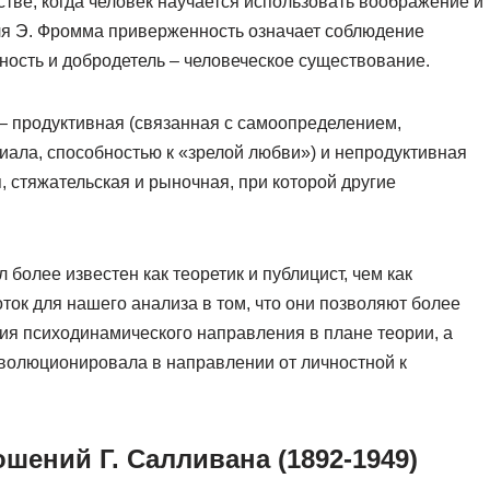
тве, когда человек научается использовать воображение и
ля Э. Фромма приверженность означает соблюдение
ность и добродетель – человеческое существование.
– продуктивная (связанная с самоопределением,
иала, способностью к «зрелой любви») и непродуктивная
, стяжательская и рыночная, при которой другие
 более известен как теоретик и публицист, чем как
ток для нашего анализа в том, что они позволяют более
ия психодинамического направления в плане теории, а
эволюционировала в направлении от личностной к
ений Г. Салливана (1892-1949)