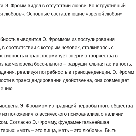
и Э. Фромм видел в отсутствии любви. Конструктивный
ая любовь». Основные составляющие «зрелой любви» –
ебность выводится Э. Фроммом из постулирования
 в соответствии с которым человек, сталкиваясь с
ассивность и трансформирует энергию творчества в
изнак человека бессильного – разрушительная активность,
идания, реализуя потребность в трансценденции. Э. Фромм
ности в трансцендировании двойственна, она совмещает
шению.
выведена Э. Фроммом из традиций первобытного общества
е из положения классического психоанализа о наличии
ком. Согласно Э. Фромму, фундаментальнейшая
терью: «мать – это пища, мать – это любовь». Быть