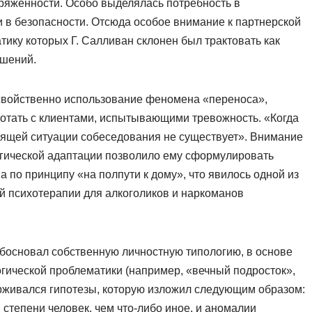
ряженности. Особо выделялась потребность в
 в безопасности. Отсюда особое внимание к партнерской
тику которых Г. Салливан склонен был трактовать как
ошений.
 свойственно использование феномена «переноса»,
ботать с клиентами, испытывающими тревожность. «Когда
стоящей ситуации собеседования не существует». Внимание
огической адаптации позволило ему сформулировать
 по принципу «на полпути к дому», что явилось одной из
й психотерапии для алкоголиков и наркоманов
 обосновал собственную личностную типологию, в основе
огической проблематики (например, «вечный подросток»,
идерживался гипотезы, которую изложил следующим образом:
степени человек, чем что-либо иное, и аномалии