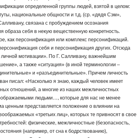
онификации определенной группы людей, взятой в целом:
ты, национальные общности и т.д. (ср. «дядя Сэм»,
. Салливану, связана с пробуждением осознания
я образа себя в некую вещественную конкретность.
ное, как персонификация или комплекс персонификаций.
персонификация себя и персонификация других. Отсюда
 личной мотивации». По Г. Салливану, важнейшим
ение», а также «ситуация» (в иной терминологии –
динительные» и «разъединительные». Причем личность
ван писал: «Насколько я знаю, каждый человек имеет
стных отношений, а многие из наших межличностных
 воображаемыми людьми…, которые для нас не менее
ьма ценным представляется положение о влиянии на
воображаемых «третьих лиц», которых те привносят в свое
отребностей: физические, межличностные (безопасность,
состояния (например, от сна к бодрствованию),