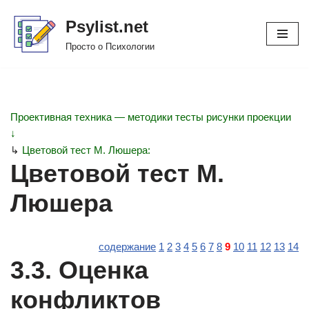
Psylist.net
Перейти
Просто о Психологии
к
содержимому
Проективная техника — методики тесты рисунки проекции
↓
↳
Цветовой тест М. Люшера:
Цветовой тест М.
Люшера
содержание
1
2
3
4
5
6
7
8
9
10
11
12
13
14
3.3. Оценка
конфликтов