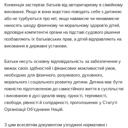
Конвенція застерігає батьків від авторитаризму в сімейному
вихованні. Якщо ж вони жорстоко поводять себе з дитиною
або не турбуються про неї, якщо навмисне чи ненавмисне
наносять шкоду фізичному чи моральному здоров’ю дітей,
відповідні компетентні органи на підставі судового рішення
позбавляють їх батьківських прав, а дітей відправляють на
виховання в державні установи.
Батьки несуть основну відповідальність за забезпечення у
межах своїх здібностей і фінансових можливостей умов,
необхідних для фізичного, розумового, духовного,
морального і соціального розвитку дитини. Дитина має бути
повністю підготовленою до самостійного життя в суспільстві
і вихованою в дусі ідеалів миру, гідності, терпимості,
свободи, рівності й солідарності, проголошених у Статуті
Організації Об’єднаних Націй.
З цим всесвітнім документом узгоджені нормативні і