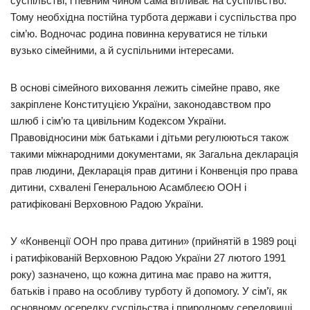
суспільстві, і певним чином сама впливає на суспільство.
Тому необхідна постійна турбота держави і суспільства про
сім’ю. Водночас родина повинна керуватися не тільки
вузько сімейними, а й суспільними інтересами.
В основі сімейного виховання лежить сімейне право, яке
закріплене Конституцією України, законодавством про
шлюб і сім’ю та цивільним Кодексом України.
Правовідносини між батьками і дітьми регулюються також
такими міжнародними документами, як Загальна декларація
прав людини, Декларація прав дитини і Конвенція про права
дитини, схвалені Генеральною Асамблеєю ООН і
ратифіковані Верховною Радою України.
У «Конвенції ООН про права дитини» (прийнятій в 1989 році
і ратифікованій Верховною Радою України 27 лютого 1991
року) зазначено, що кожна дитина має право на життя,
батьків і право на особливу турботу й допомогу. У сім’ї, як
основному осередку суспільства і природному середовищі