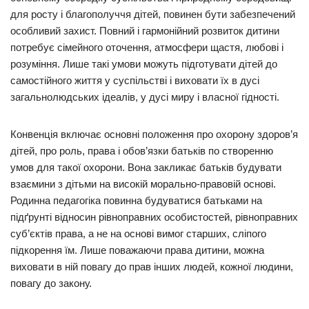
для росту і благополуччя дітей, повинен бути забезпечений
особливий захист. Повний і гармонійний розвиток дитини
потребує сімейного оточення, атмосфери щастя, любові і
розуміння. Лише такі умови можуть підготувати дітей до
самостійного життя у суспільстві і виховати їх в дусі
загальнолюдських ідеалів, у дусі миру і власної гідності.
Конвенція включає основні положення про охорону здоров’я
дітей, про роль, права і обов’язки батьків по створенню
умов для такої охорони. Вона закликає батьків будувати
взаємини з дітьми на високій морально-правовій основі.
Родинна педагогіка повинна будуватися батьками на
підґрунті відносин рівноправних особистостей, рівноправних
суб’єктів права, а не на основі вимог старших, сліпого
підкорення їм. Лише поважаючи права дитини, можна
виховати в ній повагу до прав інших людей, кожної людини,
повагу до закону.