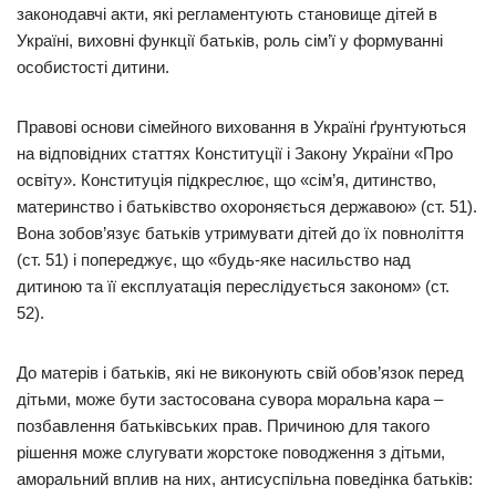
законодавчі акти, які регламентують становище дітей в
Україні, виховні функції батьків, роль сім’ї у формуванні
особистості дитини.
Правові основи сімейного виховання в Україні ґрунтуються
на відповідних статтях Конституції і Закону України «Про
освіту». Конституція підкреслює, що «сім’я, дитинство,
материнство і батьківство охороняється державою» (ст. 51).
Вона зобов’язує батьків утримувати дітей до їх повноліття
(ст. 51) і попереджує, що «будь-яке насильство над
дитиною та її експлуатація переслідується законом» (ст.
52).
До матерів і батьків, які не виконують свій обов’язок перед
дітьми, може бути застосована сувора моральна кара –
позбавлення батьківських прав. Причиною для такого
рішення може слугувати жорстоке поводження з дітьми,
аморальний вплив на них, антисуспільна поведінка батьків: