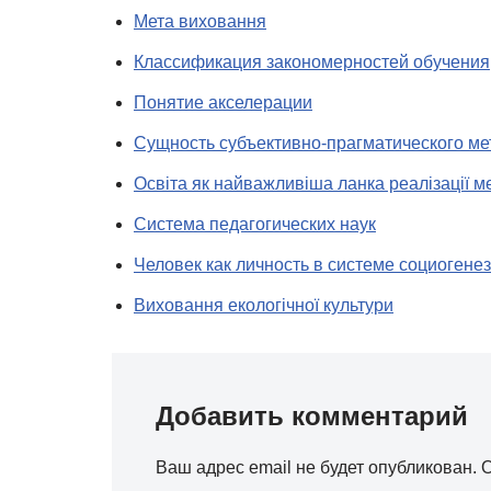
Мета виховання
Классификация закономерностей обучения
Понятие акселерации
Сущность субъективно-прагматического ме
Освіта як найважливіша ланка реалізації м
Система педагогических наук
Человек как личность в системе социогене
Виховання екологічної культури
Добавить комментарий
Ваш адрес email не будет опубликован.
О