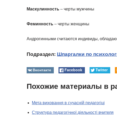
Маскулинность
– черты мужчины
Феминность
– черты женщины
Андрогинными считаются индивиды, облада
Подраздел:
Шпаргалки по психолог
Вконтакте
Facebook
Twitter
Похожие материалы в р
Мета виховання в сучасній педагогіці
Структура педагогічної діяльності вчителя