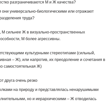
жестко разграничиваются М и Ж качества?
ли они универсально-биологическими или отражают
разделения труда?
, М сильнее Ж в визуально-пространственных
пособности, М более агрессивны.
етствующими культурными стереотипами (сильный,
сивная – Ж), или напротив, их преодоление и сочетания в
но самостоятельная Ж)
т друга очень резко
сылками на природу и представлялась ненарушимыми
лнительными, но и иерархическими – Ж отводилась