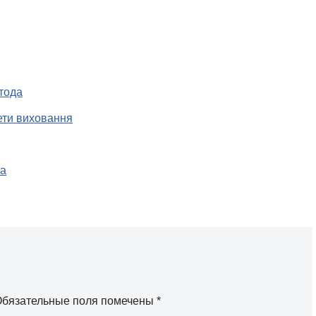
тода
ети виховання
за
бязательные поля помечены
*