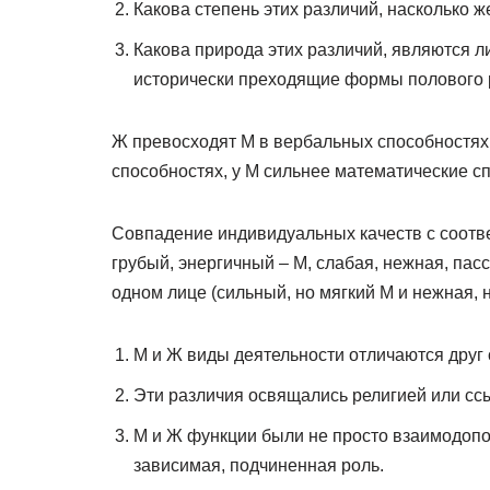
Какова степень этих различий, насколько 
Какова природа этих различий, являются 
исторически преходящие формы полового 
Ж превосходят М в вербальных способностях
способностях, у М сильнее математические с
Совпадение индивидуальных качеств с соотв
грубый, энергичный – М, слабая, нежная, пас
одном лице (сильный, но мягкий М и нежная, 
М и Ж виды деятельности отличаются друг о
Эти различия освящались религией или с
М и Ж функции были не просто взаимодопо
зависимая, подчиненная роль.