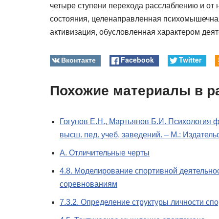
четыре ступени перехода расслаблению и от 
состояния, целенаправленная психомышечная
активизация, обусловленная характером деят
Вконтакте
Facebook
Twitter
Похожие материалы в р
Гогунов Е.Н., Мартьянов Б.И. Психология ф
высш. пед. учеб, заведений. – М.: Издатель
А. Отличительные черты
4.8. Моделирование спортивной деятельнос
соревнованиям
7.3.2. Определение структуры личности сп