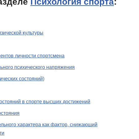
азделе
Психология спорта
:
изической культуры
нентов личности спортсмена
ьного психического напряжения
ических состояний)
остояний в спорте высших достижений
остояния
ельного характера как фактор, снижающий
ти