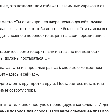
щее, это позволит вам избежать взаимных упреков и от
.
о вместо «Ты опять пришел вчера поздно домой», лучше
лась из-за того, что тебя долго не было…» Тем самым вы
одить поздно и переносите акцент на свои переживания,
арайтесь реже говорить «я» и «ты», по возможности
«Мы должны постараться…»
гда…», «Ты и в прошлый раз…»), спорьте о конкретном
ует «здесь и сейчас».
дете стоять друг против друга. Постарайтесь встать или
имет остроту спора!
тям тот или иной поступок, провоцируем конфликты. И для
вения поводов для споров, запомните следующее правило.