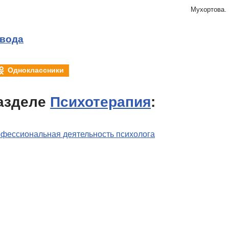
Мухортова.
звода
Одноклассники
азделе
Психотерапия
:
офессиональная деятельность психолога