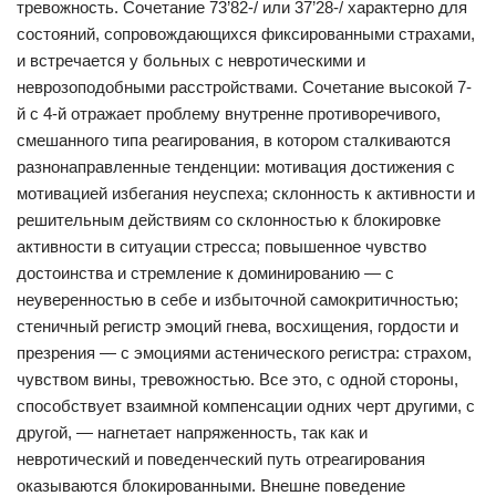
тревожность. Сочетание 73’82-/ или 37’28-/ характерно для
состояний, сопровождающихся фиксированными страхами,
и встречается у больных с невротическими и
неврозоподобными расстройствами. Сочетание высокой 7-
й с 4-й отражает проблему внутренне противоречивого,
смешанного типа реагирования, в котором сталкиваются
разнонаправленные тенденции: мотивация достижения с
мотивацией избегания неуспеха; склонность к активности и
решительным действиям со склонностью к блокировке
активности в ситуации стресса; повышенное чувство
достоинства и стремление к доминированию — с
неуверенностью в себе и избыточной самокритичностью;
стеничный регистр эмоций гнева, восхищения, гордости и
презрения — с эмоциями астенического регистра: страхом,
чувством вины, тревожностью. Все это, с одной стороны,
способствует взаимной компенсации одних черт другими, с
другой, — нагнетает напряженность, так как и
невротический и поведенческий путь отреагирования
оказываются блокированными. Внешне поведение