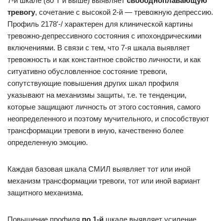
7-й шкале (80 Т и выше) выявляет
свободноплавающую
тревогу
, сочетание с высокой 2-й — тревожную депрессию.
Профиль 2178′-/ характерен для клинической картины
тревожно-депрессивного состояния с ипохондрическими
включениями. В связи с тем, что 7-я шкала выявляет
тревожность и как константное свойство личности, и как
ситуативно обусловленное состояние тревоги,
сопутствующие повышения других шкал профиля
указывают на механизмы защиты, т.е. те тенденции,
которые защищают личность от этого состояния, самого
неопределенного и поэтому мучительного, и способствуют
трансформации тревоги в иную, качественно более
определенную эмоцию.
Каждая базовая шкала СМИЛ выявляет тот или иной
механизм трансформации тревоги, тот или иной вариант
защитного механизма.
Повышение профиля
по 1-й
шкале выявляет усиление