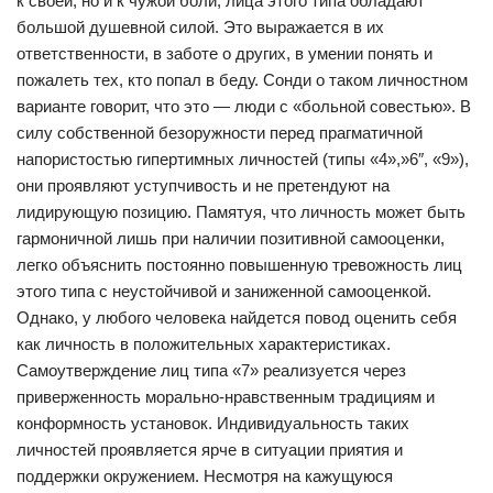
к своей, но и к чужой боли, лица этого типа обладают
большой душевной силой. Это выражается в их
ответственности, в заботе о других, в умении понять и
пожалеть тех, кто попал в беду. Сонди о таком личностном
варианте говорит, что это — люди с «больной совестью». В
силу собственной безоружности перед прагматичной
напористостью гипертимных личностей (типы «4»,»6″, «9»),
они проявляют уступчивость и не претендуют на
лидирующую позицию. Памятуя, что личность может быть
гармоничной лишь при наличии позитивной самооценки,
легко объяснить постоянно повышенную тревожность лиц
этого типа с неустойчивой и заниженной самооценкой.
Однако, у любого человека найдется повод оценить себя
как личность в положительных характеристиках.
Самоутверждение лиц типа «7» реализуется через
приверженность морально-нравственным традициям и
конформность установок. Индивидуальность таких
личностей проявляется ярче в ситуации приятия и
поддержки окружением. Несмотря на кажущуюся