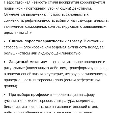
Недостаточная четкость стиля восприятия корригируется
привычкой к повторным (уточняющим) действиям.
Отмечается выраженная чуткость, склонность к
сомнениям, рефлексивность, избыточная самокритичность,
заниженная самооценка, контрастирующая с завышенным
идеальным «Я».
Снижен порог толерантности к стрессу
. В ситуации
стресса — блокировка или ведомая активность вслед за
большинством или лидирующей личностью.
Защитный механизм
— ограничительное поведение и
ритуальные (навязчивые) действия, трансформирующиеся
в повседневной жизни в суеверие, истовую религиозность,
приверженность интересам клана (семьи референтной
группы).
При выборе
профессии
— ориентация на сферу
гуманистических интересов: литература, медицина,
биология, история, а также на исполнительский стиль
работы вне обширных контактов и при достаточно