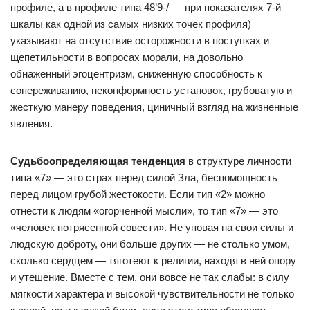
профиле, а в профиле типа 48’9-/ — при показателях 7-й
шкалы как одной из самых низких точек профиля)
указывают на отсутствие осторожности в поступках и
щепетильности в вопросах морали, на довольно
обнаженный эгоцентризм, сниженную способность к
сопереживанию, неконформность установок, грубоватую и
жесткую манеру поведения, циничный взгляд на жизненные
явления.
Судьбоопределяющая тенденция
в структуре личности
типа «7» — это страх перед силой Зла, беспомощность
перед лицом грубой жестокости. Если тип «2» можно
отнести к людям «огорченной мысли», то тип «7» — это
«человек потрясенной совести». Не уповая на свои силы и
людскую доброту, они больше других — не столько умом,
сколько сердцем — тяготеют к религии, находя в ней опору
и утешение. Вместе с тем, они вовсе не так слабы: в силу
мягкости характера и высокой чувствительности не только