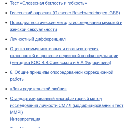
Тест «Словесная беглость и гибкость»
Гиссенский опросник (Giesener Beschwerdebogen, GBB)
Психодиагностические методы исследования мужской и
женской сексуальности
Личностный дифференциал
Оценка коммуникативных и организаторских
склонностей в процессе первичной профконсультации
(методика КОС В.В.Синявского и Б.А.Федоришина)
8. Общие принципы опосредованной коррекционной
работы
«Лики родительской любви»
Стандартизированный многофакторный метод
исследования личности СМИЛ (модифицированный тест
MMPI)
Интерпретация