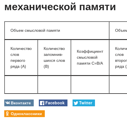
механической памяти
Объем смысловой памяти
Объем
Количество
Количество
Колич
Коэффициент
слов
запомнив-
слов
смысловой
первого
шихся слов
второ
памяти C=B/A
ряда (А)
(В)
ряда (
Вконтакте
Facebook
Twitter
Одноклассники