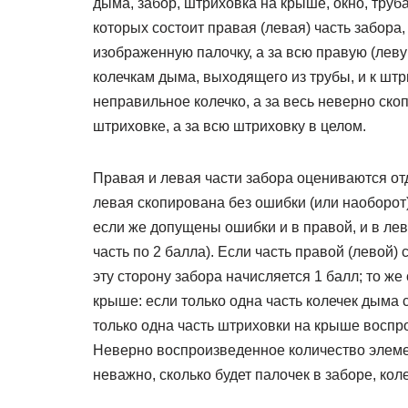
дыма, забор, штриховка на крыше, окно, труб
которых состоит правая (левая) часть забора
изображенную палочку, а за всю правую (левую
колечкам дыма, выходящего из трубы, и к штр
неправильное колечко, а за весь неверно ск
штриховке, а за всю штриховку в целом.
Правая и левая части забора оцениваются отд
левая скопирована без ошибки (или наоборот
если же допущены ошибки и в правой, и в лев
часть по 2 балла). Если часть правой (левой)
эту сторону забора начисляется 1 балл; то же
крыше: если только одна часть колечек дыма 
только одна часть штриховки на крыше воспр
Неверно воспроизведенное количество элемент
неважно, сколько будет палочек в заборе, ко