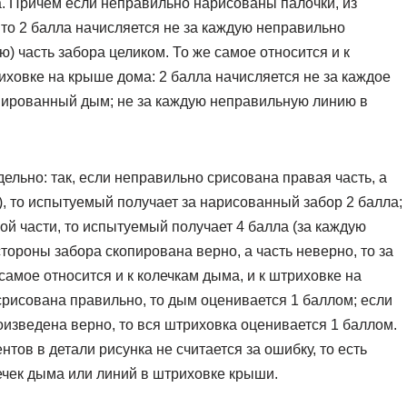
а. Причем если неправильно нарисованы палочки, из
, то 2 балла начисляется не за каждую неправильно
) часть забора целиком. То же самое относится и к
иховке на крыше дома: 2 балла начисляется не за каждое
опированный дым; не за каждую неправильную линию в
ельно: так, если неправильно срисована правая часть, а
), то испытуемый получает за нарисованный забор 2 балла;
ой части, то испытуемый получает 4 балла (за каждую
 стороны забора скопирована верно, а часть неверно, то за
 самое относится и к колечкам дыма, и к штриховке на
срисована правильно, то дым оценивается 1 баллом; если
оизведена верно, то вся штриховка оценивается 1 баллом.
ов в детали рисунка не считается за ошибку, то есть
лечек дыма или линий в штриховке крыши.