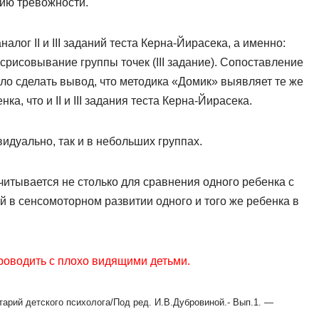
ию тревожности.
лог II и III заданий теста Керна-Йирасека, а именно:
 срисовывание группы точек (III задание). Сопоставление
ло сделать вывод, что методика «Домик» выявляет те же
а, что и II и III задания теста Керна-Йирасека.
идуально, так и в небольших группах.
читывается не столько для сравнения одного ребенка с
й в сенсомоторном развитии одного и того же ребенка в
роводить с плохо видящими детьми.
арий детского психолога/Под ред. И.В.Дубровиной.- Вып.1. —