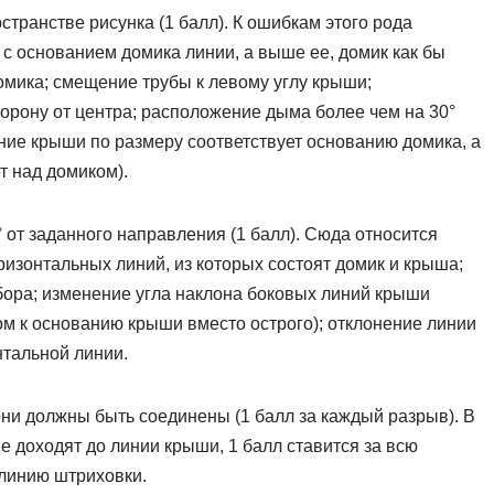
транстве рисунка (1 балл). К ошибкам этого рода
 с основанием домика линии, а выше ее, домик как бы
омика; смещение трубы к левому углу крыши;
орону от центра; расположение дыма более чем на 30°
ание крыши по размеру соответствует основанию домика, а
т над домиком).
 от заданного направления (1 балл). Сюда относится
оризонтальных линий, из которых состоят домик и крыша;
абора; изменение угла наклона боковых линий крыши
м к основанию крыши вместо острого); отклонение линии
нтальной линии.
они должны быть соединены (1 балл за каждый разрыв). В
е доходят до линии крыши, 1 балл ставится за всю
 линию штриховки.