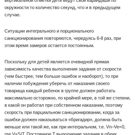
вертикальной отметки дети ведут свои карандаши по
окружности то количество секунд, что и в предыдущем
случае.
Ситуации интегрального и порционального
санкционирования повторяются, чередуясь 6-8 раз, при
этом время замеров остается постоянным.
Поскольку для детей является очевидной прямая
зависимость качества выполнения задания от скорости
(чем быстрее, тем больше ошибок и наоборот), то при
наличии побуждения уберечь от наказания своего
товарища каждый ребенок в группе должен работать
максимально осторожно, по крайней мере, в той же степени,
в какой он работал при собственном наказании, поэтому
скорость при парциальном санкционировании, когда за
ошибки должен наказываться «бригадир», должна быть
меньше или такой же, как при интегральном, т.е. Vn–Ve=0,
где V=S/T. Постоянное T выполнение задания в обеих