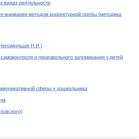
х видах деятельности
я внимания методом корректурной пробы (методика
(Непомнящая Н.И.)
 самоконтроля и произвольного запоминания у детей
оммуникативной сферы у дошкольника
ича
яховского)