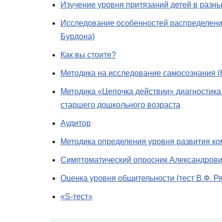
Изучение уровня притязаний детей в разны
Исследование особенностей распределени
Бурдона)
Как вы стоите?
Методика на исследование самосознания 
Методика «Цепочка действии» диагностика
старшего дошкольного возраста
Аудитор
Методика определения уровня развития к
Симптоматический опросник Александров
Оценка уровня общительности (тест В.Ф. Р
«S-тест»