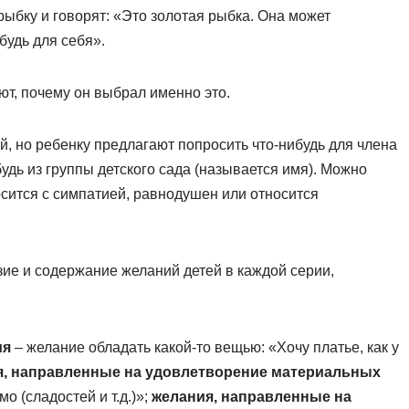
рыбку и говорят: «Это золотая рыбка. Она может
будь для себя».
т, почему он выбрал именно это.
й, но ребенку предлагают попросить что-нибудь для члена
будь из группы детского сада (называется имя). Можно
осится с симпатией, равнодушен или относится
зие и содержание желаний детей в каждой серии,
ия
– желание обладать какой-то вещью: «Хочу платье, как у
я, направленные на удовлетворение материальных
о (сладостей и т.д.)»;
желания, направленные на