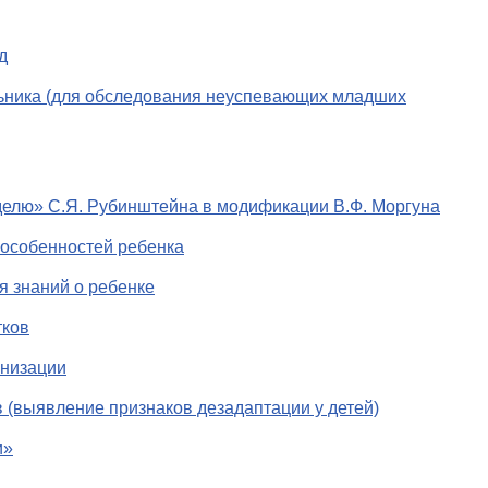
д
ьника (для обследования неуспевающих младших
делю» С.Я. Рубинштейна в модификации В.Ф. Моргуна
 особенностей ребенка
я знаний о ребенке
тков
анизации
в (выявление признаков дезадаптации у детей)
и»