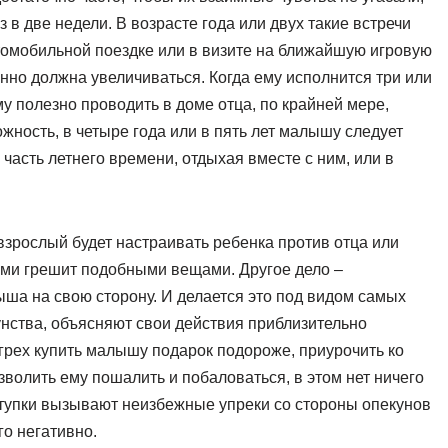
аз в две недели. В возрасте года или двух такие встречи
втомобильной поездке или в визите на ближайшую игровую
нно должна увеличиваться. Когда ему исполнится три или
му полезно проводить в доме отца, по крайней мере,
жность, в четыре года или в пять лет малышу следует
часть летнего времени, отдыхая вместе с ним, или в
взрослый будет настраивать ребенка против отца или
 сами грешит подобными вещами. Другое дело –
ша на свою сторону. И делается это под видом самых
нства, объясняют свои действия приблизительно
 грех купить малышу подарок подороже, приурочить ко
волить ему пошалить и побаловаться, в этом нет ничего
ступки вызывают неизбежные упреки со стороны опекунов
го негативно.