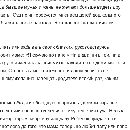
гда бывшие мужья и жены не желают больше видеть друг
такты. Суд не интересуется мнением детей дошкольного
и бы жить после развода. Этот вопрос автоматически
чать или забывать своих близких, руководствуясь
ит маме: «Я скучаю по папе!» Ни в два, ни в три, ни в
ь круто изменилась, почему он находится в одном месте, а
угом. Степень самостоятельности дошкольников не
енному желанию навещать родителя всякий раз, как им
аимные обиды и обоюдную неприязнь, должны заранее
 с детьми после вступления в силу решения суда. Нельзя
евизор, гараж, квартиру или дачу. Ребенок нуждается в
ет дела до того, что мама теперь не любит папу или папа