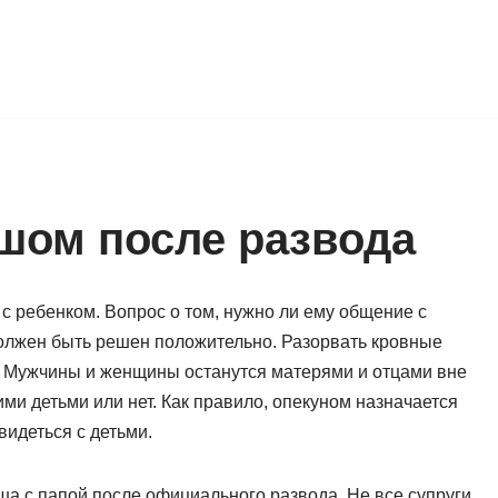
шом после развода
с ребенком. Вопрос о том, нужно ли ему общение с
должен быть решен положительно. Разорвать кровные
. Мужчины и женщины останутся матерями и отцами вне
ими детьми или нет. Как правило, опекуном назначается
видеться с детьми.
ша с папой после официального развода. Не все супруги