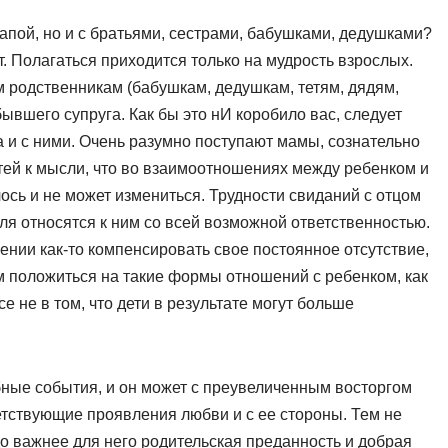
папой, но и с братьями, сестрами, бабушками, дедушками?
. Полагаться приходится только на мудрость взрослых.
м родственникам (бабушкам, дедушкам, тетям, дядям,
вшего супруга. Как бы это нИ коробило вас, следует
и с ними. Очень разумно поступают мамы, сознательно
ей к мысли, что во взаимоотношениях между ребенком и
ось и не может измениться. Трудности свиданий с отцом
еля относятся к ним со всей возможной ответственностью.
ении как-то компенсировать свое постоянное отсутствие,
ем положиться на такие формы отношений с ребенком, как
се не в том, что дети в результате могут больше
бные события, и он может с преувеличенным восторгом
етствующие проявления любви и с ее стороны. Тем не
до важнее для него родительская преданность и добрая