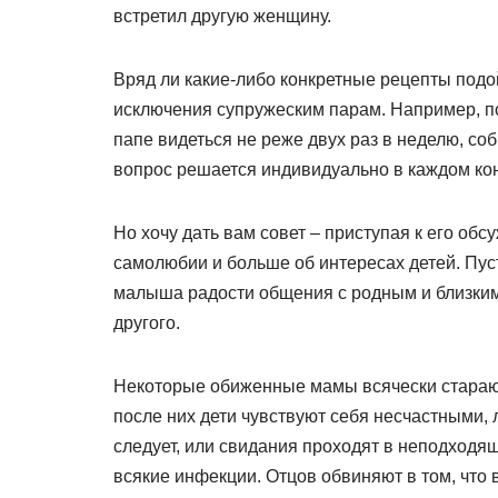
встретил другую женщину.
Вряд ли какие-либо конкретные рецепты подо
исключения супружеским парам. Например, по
папе видеться не реже двух раз в неделю, со
вопрос решается индивидуально в каждом кон
Но хочу дать вам совет – приступая к его об
самолюбии и больше об интересах детей. Пуст
малыша радости общения с родным и близким е
другого.
Некоторые обиженные мамы всячески стараютс
после них дети чувствуют себя несчастными, л
следует, или свидания проходят в неподходя
всякие инфекции. Отцов обвиняют в том, что 