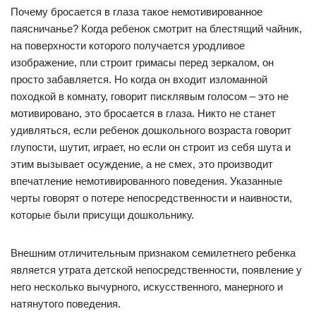
Почему бросается в глаза такое немотивированное
паясничанье? Когда ребенок смотрит на блестящий чайник,
на поверхности которого получается уродливое
изображение, пли строит гримасы перед зеркалом, он
просто забавляется. Но когда он входит изломанной
походкой в комнату, говорит писклявым голосом – это не
мотивировано, это бросается в глаза. Никто не станет
удивляться, если ребенок дошкольного возраста говорит
глупости, шутит, играет, но если он строит из себя шута и
этим вызывает осуждение, а не смех, это производит
впечатление немотивированного поведения. Указанные
черты говорят о потере непосредственности и наивности,
которые были присущи дошкольнику.
Внешним отличительным признаком семилетнего ребенка
является утрата детской непосредственности, появление у
него несколько вычурного, искусственного, манерного и
натянутого поведения.