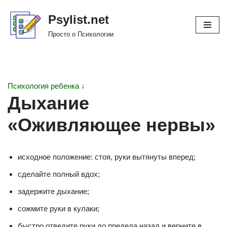
Psylist.net
Перейти
Просто о Психологии
к
содержимому
Психология ребенка ↓
Дыхание
«Оживляющее нервы»
исходное положение: стоя, руки вытянуты вперед;
сделайте полный вдох;
задержите дыхание;
сожмите руки в кулаки;
быстро отведите руки до предела назад и верните в