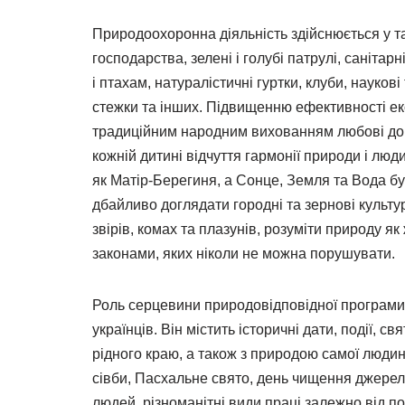
Природоохоронна діяльність здійснюється у та
господарства, зелені і голубі патрулі, санітар
і птахам, натуралістичні гуртки, клуби, наукові 
стежки та інших. Підвищенню ефективності еко
традиційним народним вихованням любові до 
кожній дитині відчуття гармонії природи і люд
як Матір-Берегиня, а Сонце, Земля та Вода б
дбайливо доглядати городні та зернові культур
звірів, комах та плазунів, розуміти природу 
законами, яких ніколи не можна порушувати.
Роль серцевини природовідповідної програми
українців. Він містить історичні дати, події, св
рідного краю, а також з природою самої людини:
сівби, Пасхальне свято, день чищення джерел і
людей, різноманітні види праці залежно від пор