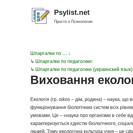
Psylist.net
Перейти
Просто о Психологии
к
содержимому
Шпаргалки по … ↓
↳
Шпаргалки по педагогике:
↳
Шпаргалки по педагогике (украинский язык)
Виховання еколог
Екологія (гр. oikos – дім, родина) – наука, що
функціонування біологічних систем всіх рівнів 
умовами. Це – «наука про організми в себе вд
характеризується єдністю біологічного, соціаль
людей. Тому екологічна культура учня – це с