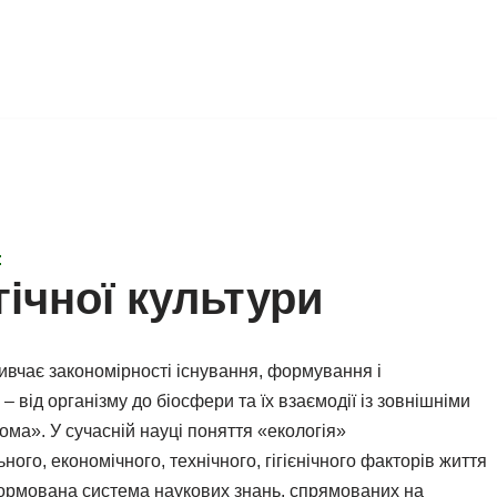
:
ічної культури
 вивчає закономірності існування, формування і
– від організму до біосфери та їх взаємодії із зовнішніми
ома». У сучасній науці поняття «екологія»
ного, економічного, технічного, гігієнічного факторів життя
формована система наукових знань, спрямованих на