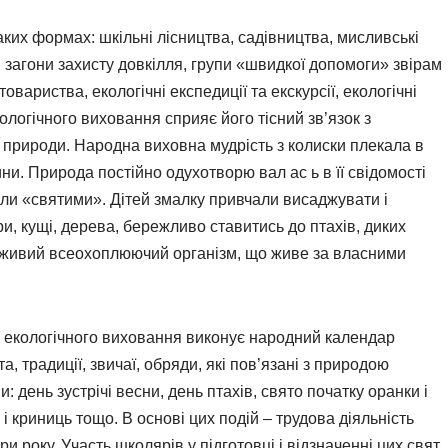
ких формах: шкільні лісництва, садівництва, мисливські
ні загони захисту довкілля, групи «швидкої допомоги» звірам
товариства, екологічні експедиції та екскурсії, екологічні
логічного виховання сприяє його тісний зв’язок з
природи. Народна виховна мудрість з колиски плекала в
ини. Природа постійно одухотворю вал ас ь в її свідомості
ули «святими». Дітей змалку привчали висаджувати і
и, кущі, дерева, бережливо ставитись до птахів, диких
як живий всеохоплюючий організм, що живе за власними
 екологічного виховання виконує народний календар
ята, традиції, звичаї, обряди, які пов’язані з природою
 день зустрічі весни, день птахів, свято початку оранки і
 криниць тощо. В основі цих подій – трудова діяльність
и року. Участь школярів у підготовці і відзначенні цих свят