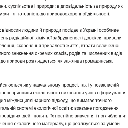
ини, суспільства і природи; відповідальність за природу як
у життя; готовність до природоохоронної діяльності.
 відносин людини й природи посідає в Україні особливе
ень радіаційної, хімічної забрудненості довкілля привели
елення, скорочення тривалості життя, втрати величезної
тного зникнення окремих класів, родів та численних видів
и до природи розглядається як важлива громадянська
йснюється як у навчальному процесі, так і у позакласній
сновні принципи екологічного виховання учнів і формування
нцип міждисциплінарного підходу, що вимагає точного
гальній системі екологічної освіти; взаємне погодження
 провідних ідей і понять, їх постійне вивчення і поглиблення;
чення екологічного матеріалу, що реалізується за умови