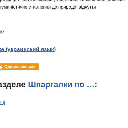
 гуманістичне ставлення до природи, відчуття
ке
е (украинский язык)
Одноклассники
азделе
Шпаргалки по …
:
иці