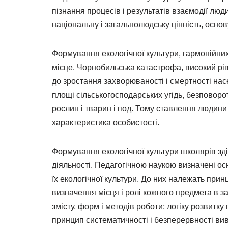
пізнання процесів і результатів взаємодії люд
національну і загальнолюдську цінність, основ
Формування екологічної культури, гармонійних
місце. Чорнобильська катастрофа, високий рів
до зростання захворюваності і смертності нас
площі сільськогосподарських угідь, безповоро
рослин і тварин і под. Тому ставлення людин
характеристика особистості.
Формування екологічної культури школярів зді
діяльності. Педагогічною наукою визначені о
їх екологічної культури. До них належать при
визначення місця і ролі кожного предмета в за
змісту, форм і методів роботи; логіку розвитку
принцип систематичності і безперервності вив