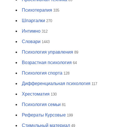
Психотерапия
335
Шпаргалки
270
Интимно
312
Словари
1443
Психология управления
89
Возрастная психология
64
Психология спорта
128
Дифференциальная психология
117
Хрестоматия
130
Психология семьи
81
Рефераты Курсовые
199
Стимульный материал
49