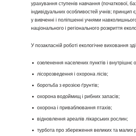
урахування ступенів навчання (початкової, базо
індивідуальних особливостей учнів; принцип є
у вивченні і поліпшенні учнями навколишньог
національного і регіонального розкриття екол
У позакласній роботі екологічне виховання з
озеленення населених пунктів і внутрішнє 
лісорозведення і охорона лісів;
боротьба з ерозією ґрунтів;
охорона водоймищ і рибних запасів;
охорона і приваблювання птахів;
відновлення ареалів лікарських рослин;
турбота про збереження великих та малих 