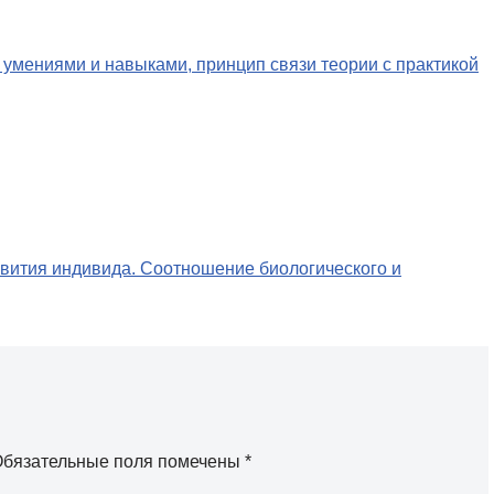
 умениями и навыками, принцип связи теории с практикой
звития индивида. Соотношение биологического и
бязательные поля помечены
*