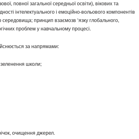
вої, повної загальної середньої освіти), вікових та
дності інтелектуального і емоційно-вольового компонентів
о середовища; принцип взаємозв ‘язку глобального,
огічних проблем у навчальному процесі.
дійснюється за напрямами:
озеленення школи;
річок, очищення джерел.