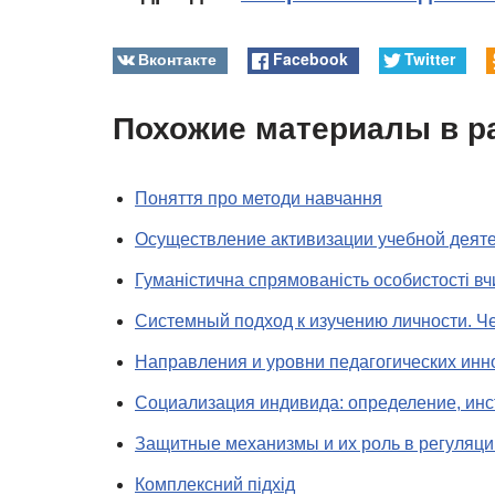
Вконтакте
Facebook
Twitter
Похожие материалы в р
Поняття про методи навчання
Осуществление активизации учебной деят
Гуманістична спрямованість особистості вч
Системный подход к изучению личности. Че
Направления и уровни педагогических инн
Социализация индивида: определение, инс
Защитные механизмы и их роль в регуляци
Комплексний підхід