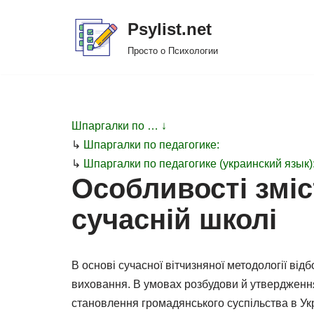
Psylist.net
Перейти
Просто о Психологии
к
содержимому
Шпаргалки по … ↓
↳
Шпаргалки по педагогике:
↳
Шпаргалки по педагогике (украинский язык)
Особливості зміс
сучасній школі
В основі сучасної вітчизняної методології від
виховання. В умовах розбудови й утвердження
становлення громадянського суспільства в У