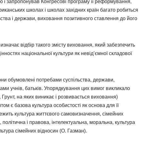
 і запропонував Конгресові програму її реформування,
риканських школах і школах західних країн багато робиться
ства і держави, виховання позитивного ставлення до його
изначає відбір такого змісту виховання, який забезпечить
нностях національної культури як невід’ємної складової
они обумовлені потребами суспільства, держави,
ами учнів, батьків. Упорядкування цих вимог викликало
 Грунт, на яких виникає і розвивається виховання)
ом є базова культура особистості як основа для її
лежить культура життєвого самовизначення, сімейних
і, політична і правова, інтелектуальна, моральна, культура
льтура сімейних відносин (О. Газман).