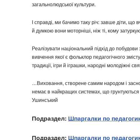
загальнолюдської культури.
І справді, ми бачимо таку річ: завше діти, що 
й думкою вони моторніші, ніж ті, кому затурк
Реалізувати національний підхід до побудови
вивчення якої є фольклор педагогічного змісту
традиції, ігри й іграшки, народні молодіжні с
…Виховання, створене самим народом і заснов
немає в найкращих системах, що грунтуються н
Ушинсъкий
Подраздел:
Шпаргалки по педагоги
Подраздел:
Шпаргалки по педагогик