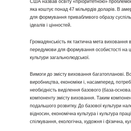
США назвав освіту «пріоритетною» проблемою
яка коштує понад 47 мільярдів доларів. В аме
для формування привабливого образу суспіль
ідеалів і цінностей.
Громадянськість як тактична мета виховання в
передумови для формування особистості на ці
культури загальнолюдської.
Вимоги до змісту виховання багатопланові. В
виробництва, економіки і, насамперед, потреб
необхідність виділення базового (база-основа,
компоненту змісту виховання. Таким компонент
подальшого розвитку. До базової культури на
відносин, економічна культура і культура прац
спілкування, екологічна, художня і фізична, ку