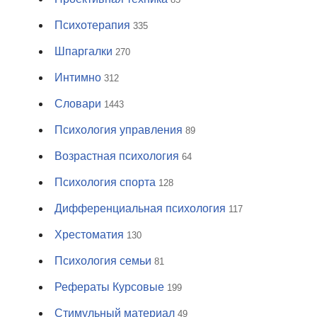
Психотерапия
335
Шпаргалки
270
Интимно
312
Словари
1443
Психология управления
89
Возрастная психология
64
Психология спорта
128
Дифференциальная психология
117
Хрестоматия
130
Психология семьи
81
Рефераты Курсовые
199
Стимульный материал
49