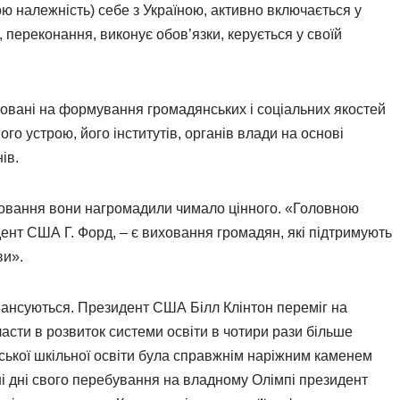
ю належність) себе з Україною, активно включається у
, переконання, виконує обов’язки, керується у своїй
товані на формування громадянських і соціальних якостей
ого устрою, його інститутів, органів влади на основі
ів.
ховання вони нагромадили чимало цінного. «Головною
нт США Г. Форд, – є виховання громадян, які підтримують
ви».
нансуються. Президент США Білл Клінтон переміг на
асти в розвиток системи освіти в чотири рази більше
ської шкільної освіти була справжнім наріжним каменем
і дні свого перебування на владному Олімпі президент