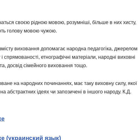
вчаться своєю рідною мовою, розумніші, більше в них хисту,
ують голову мовою чужою.
 змісту виховання допомагає народна педагогіка, джерелом
 і спрямованості, етнографічні матеріали, народні виховні
вята, досвід сімейного виховання тощо.
ане на народних починаннях, має таку виховну силу, якої
а абстрактних ідеях чи запозичені в іншого народу. К.Д.
ке
е (украинский язык)