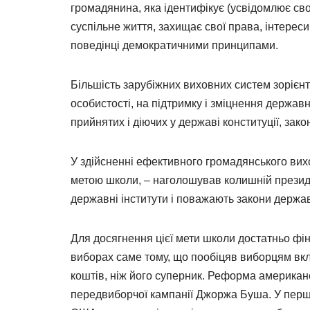
громадянина, яка ідентифікує (усвідомлює сво
суспільне життя, захищає свої права, інтереси
поведінці демократичними принципами.
Більшість зарубіжних виховних систем зорієн
особистості, на підтримку і зміцнення державн
прийнятих і діючих у державі конституції, закон
У здійсненні ефективного громадянського ви
метою школи, – наголошував колишній президе
державні інститути і поважають закони держа
Для досягнення цієї мети школи достатньо фі
виборах саме тому, що пообіцяв виборцям вкл
коштів, ніж його суперник. Реформа американ
передвиборчої кампанії Джоржа Буша. У перш