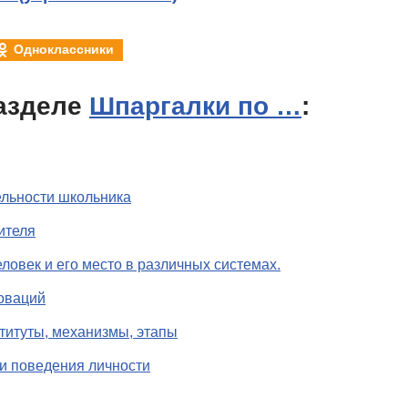
Одноклассники
азделе
Шпаргалки по …
:
ельности школьника
ителя
ловек и его место в различных системах.
оваций
титуты, механизмы, этапы
и поведения личности