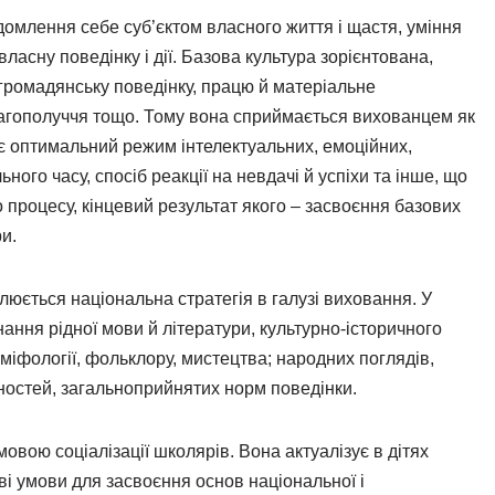
домлення себе суб’єктом власного життя і щастя, уміння
власну поведінку і дії. Базова культура зорієнтована,
 громадянську поведінку, працю й матеріальне
лагополуччя тощо. Тому вона сприймається вихованцем як
рає оптимальний режим інтелектуальних, емоційних,
ого часу, спосіб реакції на невдачі й успіхи та інше, що
 процесу, кінцевий результат якого – засвоєння базових
и.
люється національна стратегія в галузі виховання. У
ання рідної мови й літератури, культурно-історичного
, міфології, фольклору, мистецтва; народних поглядів,
нностей, загальноприйнятих норм поведінки.
вою соціалізації школярів. Вона актуалізує в дітях
ві умови для засвоєння основ національної і