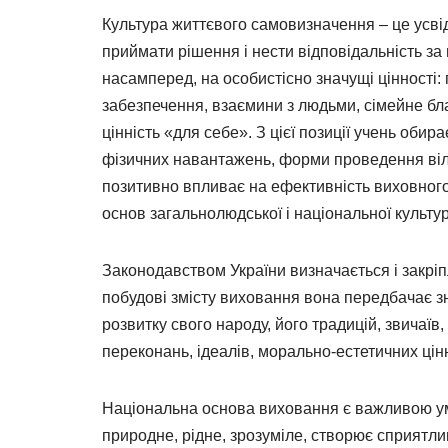
Культура життєвого самовизначення – це усві
приймати рішення і нести відповідальність за 
насамперед, на особистісно значущі цінності:
забезпечення, взаємини з людьми, сімейне б
цінність «для себе». З цієї позиції учень оби
фізичних навантажень, форми проведення вільн
позитивно впливає на ефективність виховного
основ загальнолюдської і національної культур
Законодавством України визначається і закріп
побудові змісту виховання вона передбачає зн
розвитку свого народу, його традицій, звичаїв
переконань, ідеалів, морально-естетичних ці
Національна основа виховання є важливою умо
природне, рідне, зрозуміле, створює сприятли