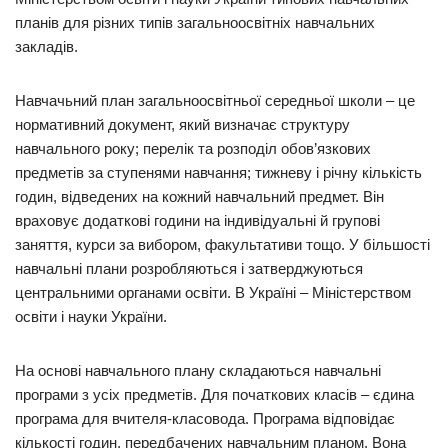
планів для різних типів загальноосвітніх навчальних
закладів.
Навчачьний план загальноосвітньої середньої школи – це
нормативний документ, який визначає структуру
навчального року; перелік та розподіл обов’язкових
предметів за ступенями навчання; тижневу і річну кількість
годин, відведених на кожний навчальний предмет. Він
враховує додаткові години на індивідуальні й групові
заняття, курси за вибором, факультативи тощо. У більшості
навчальні плани розробляються і затверджуються
центральними органами освіти. В Україні – Міністерством
освіти і науки України.
На основі навчального плану складаються навчальні
програми з усіх предметів. Для початкових класів – єдина
програма для вчителя-класовода. Програма відповідає
кількості годин, передбачених навчальним планом. Вона