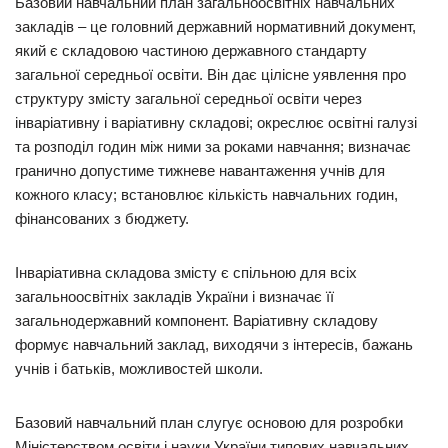
Базовий навчальний план загальноосвітніх навчальних
закладів – це головний державний нормативний документ,
який є складовою частиною державного стандарту
загальної середньої освіти. Він дає цілісне уявлення про
структуру змісту загальної середньої освіти через
інваріативну і варіативну складові; окреслює освітні галузі
та розподіл годин між ними за роками навчання; визначає
гранично допустиме тижневе навантаження учнів для
кожного класу; встановлює кількість навчальних годин,
фінансованих з бюджету.
Інваріативна складова змісту є спільною для всіх
загальноосвітніх закладів України і визначає її
загальнодержавний компонент. Варіативну складову
формує навчальний заклад, виходячи з інтересів, бажань
учнів і батьків, можливостей школи.
Базовий навчальний план слугує основою для розробки
Міністерством освіти і науки України типових навчальних