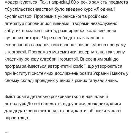
модернізуються. Так, наприкінці 80-х років замість предмета
«Суспільствознавство» було введено курс «Людина і
суспільство». Програми з української та російської
літератур поповнилися іменами і творами незаслужено
забутих прозаїків і поетів, розширилося коло вивчення
сучасних авторів. Через необхідність загального
екологічного навчання і виховання значно змінено програму
з географії. Програма з математики повернута на так звану
класичну основу алгебри і геометрії. Внесенням змін до
програм займаються авторитетні комісії, що утворюються
при Інституті системних досліджень освіти України і мають у
своєму складі провідних учених з різних галузей знань.
Зміст освіти детально розкривається в навчальній
літературі. До неї належать: підручники, довідники, книги
для додаткового читання, атласи, карти, збірники задач і
вправ тощо.