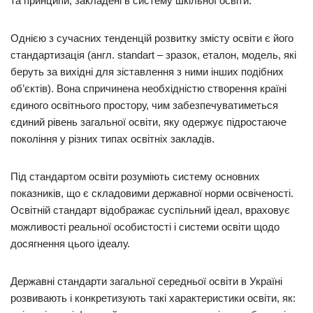
та принципи, закладені в систему шкільної освіти.
Однією з сучасних тенденцій розвитку змісту освіти є його
стандартизація (англ. standart – зразок, еталон, модель, які
беруть за вихідні для зіставлення з ними інших подібних
об’єктів). Вона спричинена необхідністю створення країні
єдиного освітнього простору, чим забезпечуватиметься
єдиний рівень загальної освіти, яку одержує підростаюче
покоління у різних типах освітніх закладів.
Під стандартом освіти розуміють систему основних
показників, що є складовими державної норми освіченості.
Освітній стандарт відображає суспільний ідеал, враховує
можливості реальної особистості і системи освіти щодо
досягнення цього ідеалу.
Державні стандарти загальної середньої освіти в Україні
розвивають і конкретизують такі характеристики освіти, як: