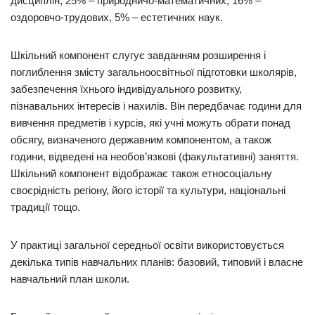
дисциплін, 25% – природничо-математичних, 16% –
оздоровчо-трудових, 5% – естетичних наук.
Шкільний компонент слугує завданням розширення і
поглиблення змісту загальноосвітньої підготовки школярів,
забезпечення їхнього індивідуального розвитку,
пізнавальних інтересів і нахилів. Він передбачає години для
вивчення предметів і курсів, які учні можуть обрати понад
обсягу, визначеного державним компонентом, а також
години, відведені на необов’язкові (факультативні) заняття.
Шкільний компонент відображає також етносоціальну
своєрідність регіону, його історії та культури, національні
традиції тощо.
У практиці загальної середньої освіти використовується
декілька типів навчальних планів: базовий, типовий і власне
навчальний план школи.