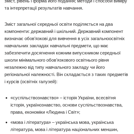
зміст, рівень і форма його подання; методи і способи виміру
та інтерпретації результатів навчання.
Зміст загальної середньої освіти поділяється на два
компоненти: державний і шкільний. Державний компонент
визначає обов’язкові для вивчення в усіх загальноосвітніх
навчальних закладах навчальні предмети, що має
забезпечити досягнення кожним випускником середньої
школи мінімального обов’язкового освітнього рівня
незалежно від типу навчального закладу чи його
регіональної належності. Він складається з таких предметів
і курсів (освітніх галузей):
«суспільствознавство» – історія України, всесвітня
історія, українознавство, основи суспільствознавства,
права, економіки «Людина і Світ»;
«мова і література» – українська мова, українська
література, мова і література національних меншин,