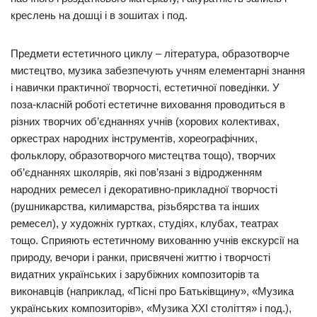
креслень на дошці і в зошитах і под.
Предмети естетичного циклу – література, образотворче
мистецтво, музика забезпечують учням елементарні знання
і навички практичної творчості, естетичної поведінки. У
поза-класній роботі естетичне виховання проводиться в
різних творчих об’єднаннях учнів (хорових колективах,
оркестрах народних інструментів, хореографічних,
фольклору, образотворчого мистецтва тощо), творчих
об’єднаннях школярів, які пов’язані з відродженням
народних ремесел і декоративно-прикладної творчості
(рушникарства, килимарства, різьбярства та інших
ремесел), у художніх гуртках, студіях, клубах, театрах
тощо. Сприяють естетичному вихованню учнів екскурсії на
природу, вечори і ранки, присвячені життю і творчості
видатних українських і зарубіжних композиторів та
виконавців (наприклад, «Пісні про Батьківщину», «Музика
українських композиторів», «Музика XXI століття» і под.),