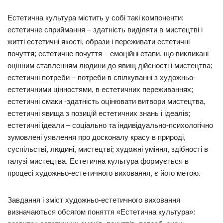
Естетична культура містить у собі такі компоненти:
естетичне сприймання – здатність виділяти в мистецтві і
житті естетичні якості, образи і переживати естетичні
почуття; естетичне почуття – емоційні етапи, що викликані
оцінним ставленням людини до явищ дійсності і мистецтва;
естетичні потреби – потреби в спілкуванні з художньо-
естетичними цінностями, в естетичних переживаннях;
естетичні смаки -здатність оцінювати витвори мистецтва,
естетичні явища з позицій естетичних знань і ідеалів;
естетичні ідеали – соціально та індивідуально-психологічно
зумовлені уявлення про досконалу красу в природі,
суспільстві, людині, мистецтві; художні уміння, здібності в
галузі мистецтва. Естетична культура формується в
процесі художньо-естетичного виховання, є його метою.
Завдання і зміст художньо-естетичного виховання
визначаються обсягом поняття «Естетична культура»: