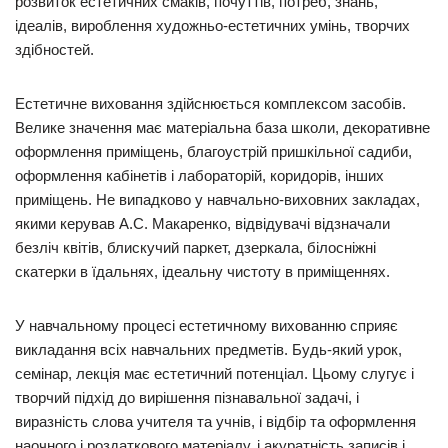
розвиток естетичних смаків, почуттів, потреб, знань,
ідеалів, вироблення художньо-естетичних умінь, творчих
здібностей.
Естетичне виховання здійснюється комплексом засобів.
Велике значення має матеріальна база школи, декоративне
оформлення приміщень, благоустрій пришкільної садиби,
оформлення кабінетів і лабораторій, коридорів, інших
приміщень. Не випадково у навчально-виховних закладах,
якими керував А.С. Макаренко, відвідувачі відзначали
безліч квітів, блискучий паркет, дзеркала, білосніжні
скатерки в їдальнях, ідеальну чистоту в приміщеннях.
У навчальному процесі естетичному вихованню сприяє
викладання всіх навчальних предметів. Будь-який урок,
семінар, лекція має естетичний потенціал. Цьому слугує і
творчий підхід до вирішення пізнавальної задачі, і
виразність слова учителя та учнів, і відбір та оформлення
наочного і роздаткового матеріалу, і акуратність записів і