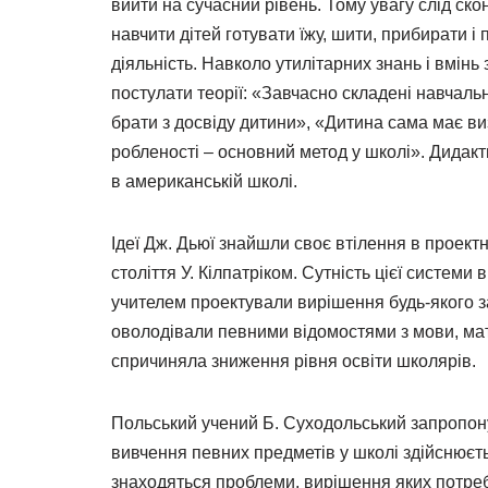
вийти на сучасний рівень. Тому увагу слід ск
навчити дітей готувати їжу, шити, прибирати і
діяльність. Навколо утилітарних знань і вмі
постулати теорії: «Завчасно складені навчаль
брати з досвіду дитини», «Дитина сама має ви
робленості – основний метод у школі». Дидакт
в американській школі.
Ідеї Дж. Дьюї знайшли своє втілення в проект
століття У. Кілпатріком. Сутність цієї системи
учителем проектували вирішення будь-якого за
оволодівали певними відомостями з мови, мат
спричиняла зниження рівня освіти школярів.
Польський учений Б. Суходольський запропону
вивчення певних предметів у школі здійснюєть
знаходяться проблеми, вирішення яких потребу