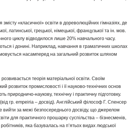
 змісту «класичної» освіти в дореволюційних гімназіях, де
, латинської, грецької, німецької, французької та ін. мов.
ного циклу відводилося лише 20% навчального часу.
ються і донині. Наприклад, навчання в граматичних школах
прямовується насамперед на загальний розвиток шляхом
є і розвивається теорія матеріальної освіти. Своїм
ий розвиток промисловості і її науково-технічних основ
ть природничо-наукову, технічну і практичну підготовку.
ід гр. empeiria – досвід). Англійський філософ Г. Спенсер
е вийти за межі безпосереднього досвіду, що джерелом
світи для практичного прошарку суспільства – бізнесменів,
 і робітників, яка базувалась на п’ятьох видах людської