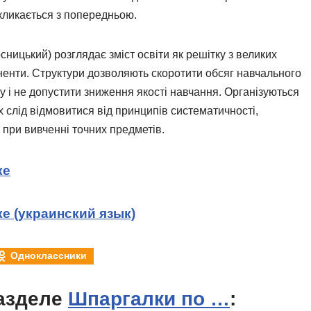
екликається з попередньою.
сницький) розглядає зміст освіти як решітку з великих
оненти. Структури дозволяють скоротити обсяг навчального
 і не допустити зниження якості навчання. Організуються
 слід відмовитися від принципів систематичності,
і при вивченні точних предметів.
ке
е (украинский язык)
Одноклассники
азделе
Шпаргалки по …
: