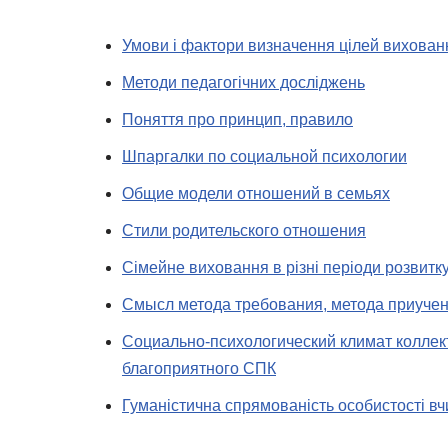
Умови і фактори визначення цілей вихован
Методи педагогічних досліджень
Поняття про принцип, правило
Шпаргалки по социальной психологии
Общие модели отношений в семьях
Стили родительского отношения
Сімейне виховання в різні періоди розвитку
Смысл метода требования, метода приуче
Социально-психологический климат коллек
благоприятного СПК
Гуманістична спрямованість особистості вч