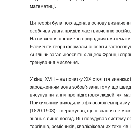
математиці.
Ця теорія була покладена в основу визначення
особлива увага приділялася вивченню російської
На вивчення предметів природничо-математич
Елементи теорії формальної освіти застосову
Англії чи загальноосвітніх ліцеях Франції с
тренування мислення.
У кінці XVIII – на початку XIX століття виника
зародженням вона зобов’язана тому, що швидк
висунув питання про підготовку людей, які маю
Прихильники виходили з філософії емпіризму (в
(1820-1903) стверджував, що пізнання не мож
знань є лише досвід. Він побудував систему о
торгівців, ремісників, кваліфікованих техніків