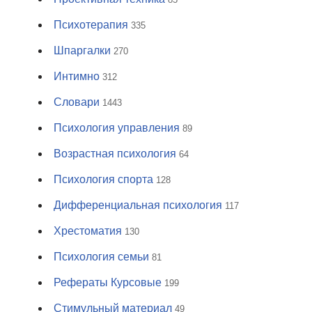
Психотерапия
335
Шпаргалки
270
Интимно
312
Словари
1443
Психология управления
89
Возрастная психология
64
Психология спорта
128
Дифференциальная психология
117
Хрестоматия
130
Психология семьи
81
Рефераты Курсовые
199
Стимульный материал
49