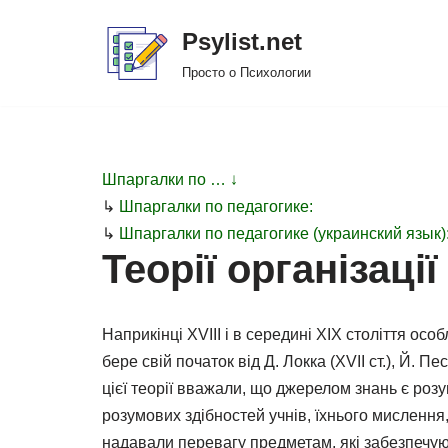
Psylist.net
Перейти
Просто о Психологии
к
содержимому
Шпаргалки по … ↓
↳
Шпаргалки по педагогике:
↳
Шпаргалки по педагогике (украинский язык)
Теорії організації
Наприкінці XVIII і в середині XIX століття о
бере свій початок від Д. Локка (XVII ст.), Й. Пе
цієї теорії вважали, що джерелом знань є роз
розумових здібностей учнів, їхнього мислення,
надавали перевагу предметам, які забезпечуют