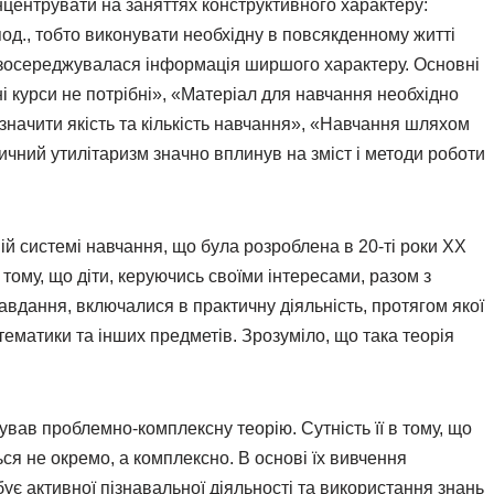
онцентрувати на заняттях конструктивного характеру:
 под., тобто виконувати необхідну в повсякденному житті
нь зосереджувалася інформація ширшого характеру. Основні
ні курси не потрібні», «Матеріал для навчання необхідно
значити якість та кількість навчання», «Навчання шляхом
ичний утилітаризм значно вплинув на зміст і методи роботи
ній системі навчання, що була розроблена в 20-ті роки XX
 в тому, що діти, керуючись своїми інтересами, разом з
вдання, включалися в практичну діяльність, протягом якої
ематики та інших предметів. Зрозуміло, що така теорія
вав проблемно-комплексну теорію. Сутність її в тому, що
ся не окремо, а комплексно. В основі їх вивчення
є активної пізнавальної діяльності та використання знань