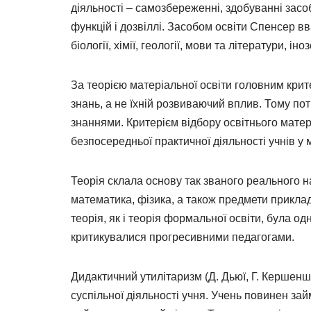
діяльності – самозбереженні, здобуванні засо
функцій і дозвіллі. Засобом освіти Спенсер вва
біології, хімії, геології, мови та літератури, ін
За теорією матеріальної освіти головним крит
знань, а не їхній розвиваючий вплив. Тому п
знаннями. Критерієм відбору освітнього матер
безпосередньої практичної діяльності учнів у
Теорія склала основу так званого реального н
математика, фізика, а також предмети приклад
теорія, як і теорія формальної освіти, була од
критикувалися прогресивними педагогами.
Дидактичний утилітаризм (Д. Дьюї, Г. Кершеншт
суспільної діяльності учня. Учень повинен зай