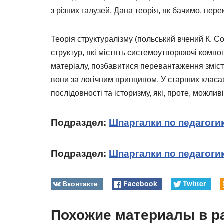
з різних галузей. Дана теорія, як бачимо, пер
Теорія структуралізму (польський вчений К. Со
структур, які містять системоутворюючі комп
матеріалу, позбавитися перевантаження змісту
вони за логічним принципом. У старших класах
послідовності та історизму, які, проте, можлив
Подраздел:
Шпаргалки по педагоги
Подраздел:
Шпаргалки по педагогик
Вконтакте
Facebook
Twitter
Похожие материалы в р