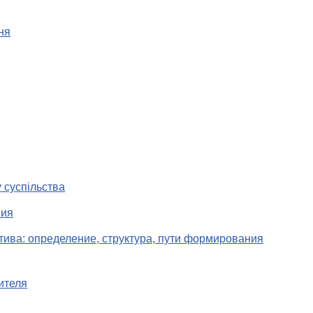
ня
 суспільства
ния
тива: определение, структура, пути формирования
ителя