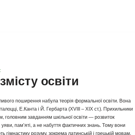
:
 змісту освіти
собливого поширення набула теорія формальної освіти. Вона
сталоцці, Е.Канта і Й. Гербарта (XVIII – XIX ст.). Прихильники
ум, головним завданням шкільної освіти — розвиток
 уяви, пам’яті, а не набуття фактичних знань. Тому вони
ь гімнастику розуму, зокрема латинській і грецькій мовам,