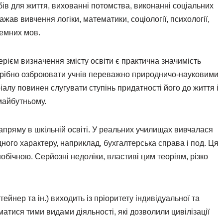
бів для життя, вихованні потомства, виконанні соціальних
жав вивчення логіки, математики, соціології, психології,
оземних мов.
ерієм визначення змісту освіти є практична значимість
отрібно озброювати учнів переважно природничо-науковими
іалу повинен слугувати ступінь придатності його до життя і
 майбутньому.
апряму в шкільній освіті. У реальних училищах вивчалася
ного характеру, наприклад, бухгалтерська справа і под. Ця
нобічною. Серйозні недоліки, властиві цим теоріям, різко
ейнер та ін.) виходить із пріоритету індивідуальної та
матися тими видами діяльності, які дозволили цивілізації