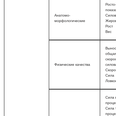
Росто
показ
Анатомо-
Силов
морфологические
Жиров
Рост
Вес
Вынос
общая
скоро
Физические качества
силов
Скоро
Сила
Ловк
Сила 
проце
Сила 
проце