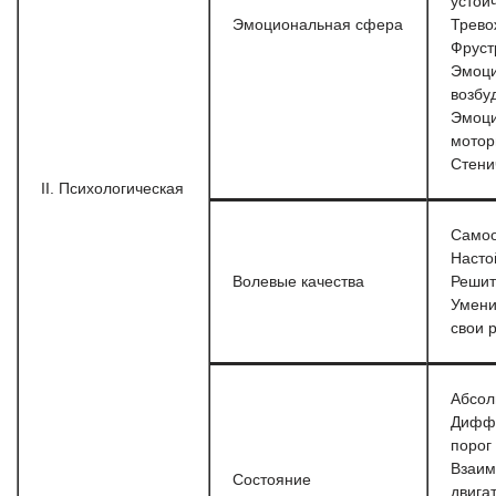
устой
Эмоциональная сфера
Трево
Фруст
Эмоц
возбу
Эмоци
мотор
Стени
II. Психологическая
Само
Насто
Волевые качества
Решит
Умени
свои 
Абсол
Дифф
порог
Взаим
Состояние
двига