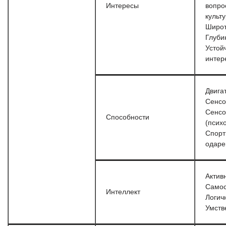
Интересы
вопро
культ
Широт
Глуби
Устой
интер
Двига
Сенс
Сенс
Способности
(псих
Спорт
одаре
Актив
Самос
Интеллект
Логич
Умств