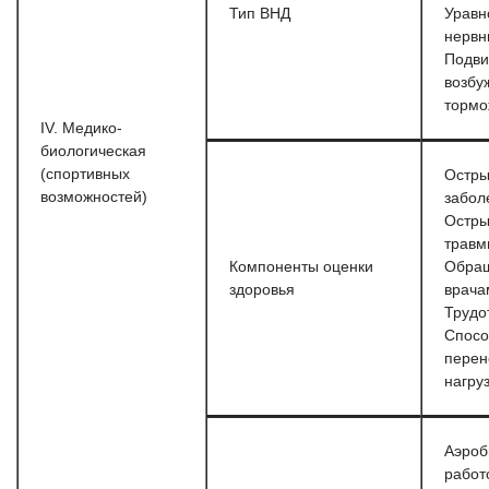
Тип ВНД
Уравн
нервн
Подви
возбу
тормо
IV. Медико-
биологическая
(спортивных
Остры
возможностей)
забол
Остры
травм
Компоненты оценки
Обращ
здоровья
врача
Трудо
Спосо
перен
нагру
Аэроб
работ