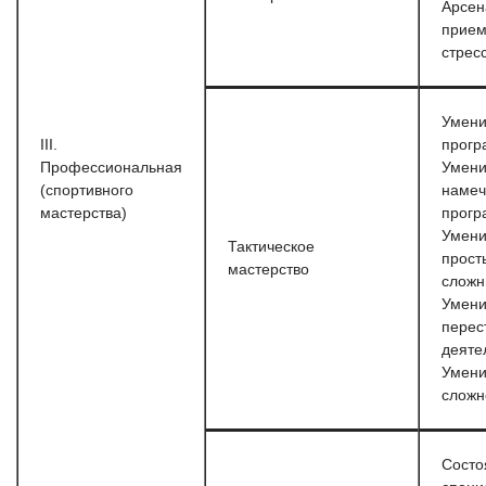
Арсен
прием
стрес
Умени
III.
прогр
Профессиональная
Умени
(спортивного
наме
мастерства)
прогр
Умени
Тактическое
прост
мастерство
слож
Умени
перес
деяте
Умени
сложн
Состо