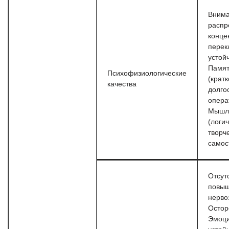
Внима
распр
конце
перек
устой
Памят
Психофизиологические
(крат
качества
долго
опера
Мышл
(логич
творч
самос
Отсут
повы
нерво
Остор
Эмоц