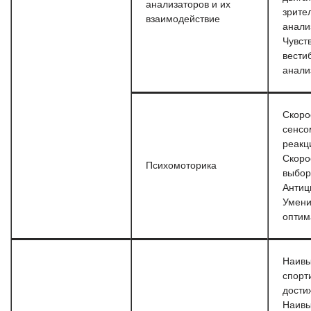
анализаторов и их
зрите
взаимодействие
анали
Чувст
вести
анали
Скоро
сенсо
реакц
Скоро
Психомоторика
выбо
Антиц
Умени
оптим
Наив
спорт
дости
Наив