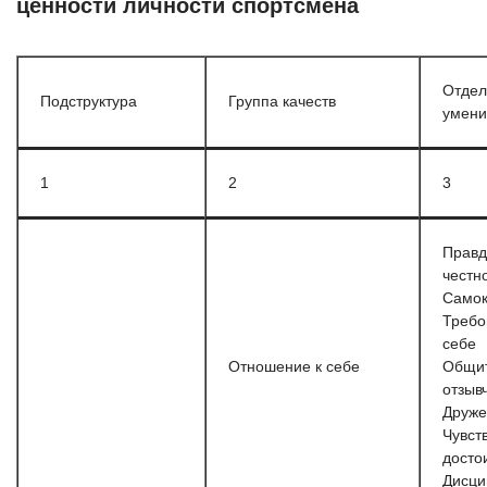
ценности личности спортсмена
Отдел
Подструктура
Группа качеств
умени
1
2
3
Правд
честн
Самок
Требо
себе
Отношение к себе
Общит
отзыв
Друж
Чувст
досто
Дисци