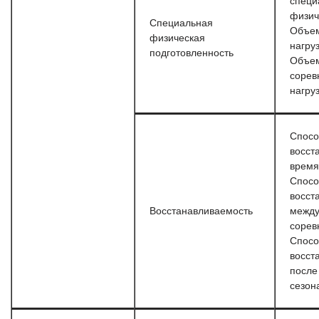
специ
физич
Специальная
Объем
физическая
нагру
подготовленность
Объе
сорев
нагру
Спосо
восст
время
Спосо
восст
Восстанавливаемость
межд
сорев
Спосо
восст
после
сезон