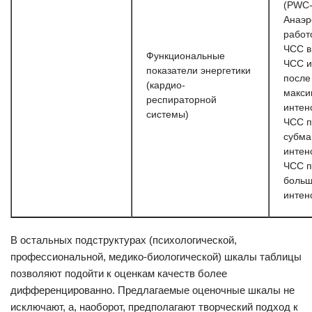
(PWC-
Анаэр
работ
ЧСС в
Функциональные
ЧСС и
показатели энергетики
после
(кардио-
макси
респираторной
интен
системы)
ЧСС п
субма
интен
ЧСС п
боль
интен
В остальных подструктурах (психологической,
профессиональной, медико-биологической) шкалы таблицы
позволяют подойти к оценкам качеств более
дифференцированно. Предлагаемые оценочные шкалы не
исключают, а, наоборот, предполагают творческий подход к