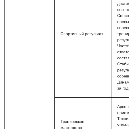
дости
сезон
Спосо
превы
сорев
Спортивный результат
трени
резул
Часто
ответ
состя
Стаби
резул
сорев
Динам
за го
Арсен
прием
Техни
Техническое
утомл
мастерство