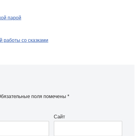
кой парой
й работы со сказками
бязательные поля помечены
*
Сайт