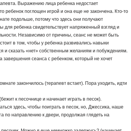
ерапевта. Выражению лица ребенка недостает
то ребенок поглощен игрой и она еще не закончена. Кто-то
мнате подольше, потому что здесь они получают
ры для ребенка свидетельствует напряженный взгляд и
ьности. Независимо от причины, сеанс не может быть
стоит в том, чтобы у ребенка развивались навыки
ся и сказать «нет» собственным желаниям и побуждениям.
 завершения сеанса с ребенком, который не хочет
омнате закончилось (терапевт встает). Пора уходить, идти
бежит к песочнице и начинает играть в песок).
ться здесь, чтобы поиграть в песок, но, Джессика, наше
га по направлению к двери, продолжая глядеть на
 песочек. Можно я еще немножко задержусь? (начинает