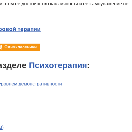
при этом ее достоинство как личности и ее самоуважение не
ровой терапии
Одноклассники
азделе
Психотерапия
:
 уровнем демонстративности
м)