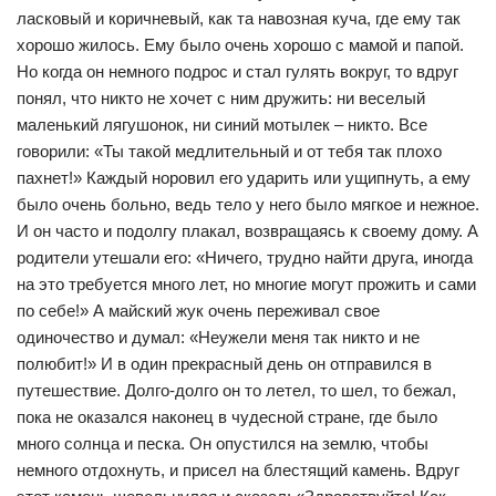
ласковый и коричневый, как та навозная куча, где ему так
хорошо жилось. Ему было очень хорошо с мамой и папой.
Но когда он немного подрос и стал гулять вокруг, то вдруг
понял, что никто не хочет с ним дружить: ни веселый
маленький лягушонок, ни синий мотылек – никто. Все
говорили: «Ты такой медлительный и от тебя так плохо
пахнет!» Каждый норовил его ударить или ущипнуть, а ему
было очень больно, ведь тело у него было мягкое и нежное.
И он часто и подолгу плакал, возвращаясь к своему дому. А
родители утешали его: «Ничего, трудно найти друга, иногда
на это требуется много лет, но многие могут прожить и сами
по себе!» А майский жук очень переживал свое
одиночество и думал: «Неужели меня так никто и не
полюбит!» И в один прекрасный день он отправился в
путешествие. Долго-долго он то летел, то шел, то бежал,
пока не оказался наконец в чудесной стране, где было
много солнца и песка. Он опустился на землю, чтобы
немного отдохнуть, и присел на блестящий камень. Вдруг