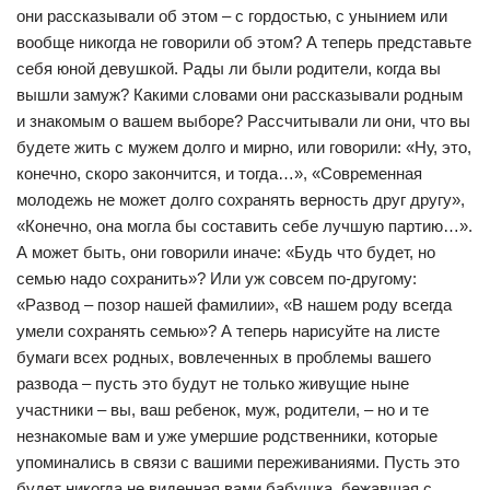
они рассказывали об этом – с гордостью, с унынием или
вообще никогда не говорили об этом? А теперь представьте
себя юной девушкой. Рады ли были родители, когда вы
вышли замуж? Какими словами они рассказывали родным
и знакомым о вашем выборе? Рассчитывали ли они, что вы
будете жить с мужем долго и мирно, или говорили: «Ну, это,
конечно, скоро закончится, и тогда…», «Современная
молодежь не может долго сохранять верность друг другу»,
«Конечно, она могла бы составить себе лучшую партию…».
А может быть, они говорили иначе: «Будь что будет, но
семью надо сохранить»? Или уж совсем по-другому:
«Развод – позор нашей фамилии», «В нашем роду всегда
умели сохранять семью»? А теперь нарисуйте на листе
бумаги всех родных, вовлеченных в проблемы вашего
развода – пусть это будут не только живущие ныне
участники – вы, ваш ребенок, муж, родители, – но и те
незнакомые вам и уже умершие родственники, которые
упоминались в связи с вашими переживаниями. Пусть это
будет никогда не виденная вами бабушка, бежавшая с