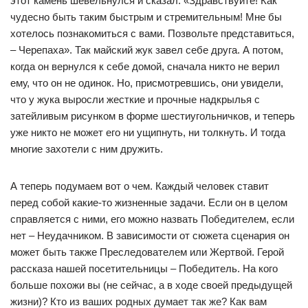
этот камень шевельнулся и сказал: «Здравствуйте! Как
чудесно быть таким быстрым и стремительным! Мне бы
хотелось познакомиться с вами. Позвольте представиться,
– Черепаха». Так майский жук завел себе друга. А потом,
когда он вернулся к себе домой, сначала никто не верил
ему, что он не одинок. Но, присмотревшись, они увидели,
что у жука выросли жесткие и прочные надкрылья с
затейливым рисунком в форме шестиугольничков, и теперь
уже никто не может его ни ущипнуть, ни толкнуть. И тогда
многие захотели с ним дружить.
А теперь подумаем вот о чем. Каждый человек ставит
перед собой какие-то жизненные задачи. Если он в целом
справляется с ними, его можно назвать Победителем, если
нет – Неудачником. В зависимости от сюжета сценария он
может быть также Преследователем или Жертвой. Герой
рассказа нашей посетительницы – Победитель. На кого
больше похожи вы (не сейчас, а в ходе своей предыдущей
жизни)? Кто из ваших родных думает так же? Как вам