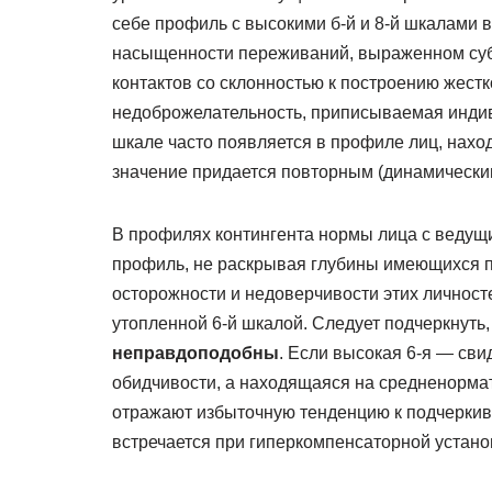
себе профиль с высокими б-й и 8-й шкалами 
насыщенности переживаний, выраженном суб
контактов со склонностью к построению жестко
недоброжелательность, приписываемая инди
шкале часто появляется в профиле лиц, нахо
значение придается повторным (динамически
В профилях контингента нормы лица с ведущ
профиль, не раскрывая глубины имеющихся 
осторожности и недоверчивости этих личнос
утопленной 6-й шкалой. Следует подчеркнуть,
неправдоподобны
. Если высокая 6-я — св
обидчивости, а находящаяся на средненорма
отражают избыточную тенденцию к подчеркив
встречается при гиперкомпенсаторной установ