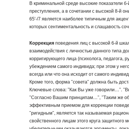
В криминальной среде высокие показатели б-
преступления, а в сочетании с высокой 8-й 
65′-/7 является наиболее типичным для акце
которых сентиментальность и слащавость соч
Коррекция
поведения лиц с высокой 6-й шка
взаимодействия с личностью данного типа до
корригирующего лица (психолога, педагога, р
убеждением самого индивида; при этом у нег
всегда или что она исходит от самого индиви
Кроме того, форма "совета" должна быть дос
Ключевые слова: "Как Вы уже говорили…". "В
"Согласно Вашим принципам…", "Таким же обр
эффективным приемом для коррекции поведен
"ригидным", является так называемая рацио
свойственного лицам этого круга защитного 
убедительными оказываются аргументы, дока