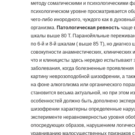
методу соматическими и психологическими фа
психологическом уровне просматривается об
чего-либо инородного, чуждого как в духовный
организма.
Патологическая ревность
чаще в
шкалы выше 80 Т. Паранойяльные переживан
по 6-й и 8-й шкалам ( выше 85 Т), но диагно
совокупности анамнестических, клинических и
что и клиницисты здесь нередко испытывают 
заболевания, когда болезненные проявления
картину неврозоподобной шизофрении, а такж
на фоне алкоголизма или органического пора
становится весьма актуальной, но при этом 
особенностей должно быть дополнено экспер
шизофрении характерны определенные нару
эксперименте неравномерностью уровня обоб
опосредующих образов, нарушением логическ
уравниванию малосущественных признаков с 