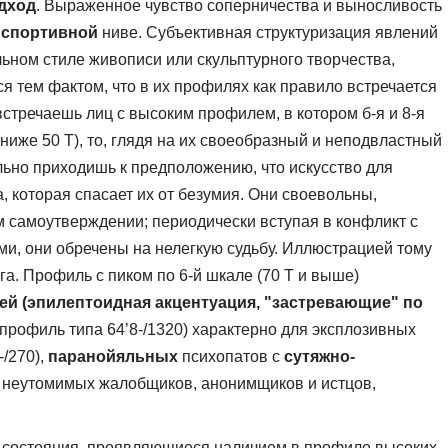
одход
. Выраженное чувство соперничества и выносливость
а
спортивной
ниве. Субъективная структуризация явлений
ном стиле живописи или скульптурного творчества,
я тем фактом, что в их профилях как правило встречается
 встречаешь лиц с высоким профилем, в котором б-я и 8-я
. ниже 50 Т), то, глядя на их своеобразный и неподвластный
льно приходишь к предположению, что искусство для
 которая спасает их от безумия. Они своевольны,
 самоутверждении; периодически вступая в конфликт с
и, они обречены на нелегкую судьбу. Иллюстрацией тому
а. Профиль с пиком по 6-й шкале (70 Т и выше)
й (эпилептоидная акцентуация, "застревающие" по
рофиль типа 64’8-/1320) характерно для эксплозивных
-/270),
паранойяльных
психопатов с
сутяжно-
т.е. неутомимых жалобщиков, анонимщиков и истцов,
 состояния, проявляющиеся наличием в профиле высоких