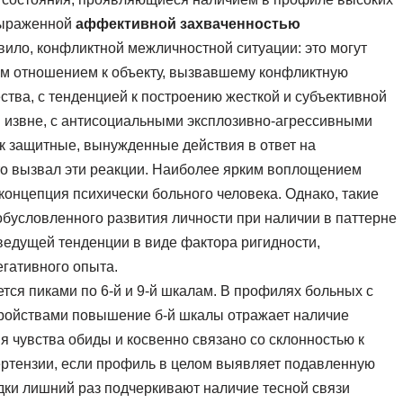
 выраженной
аффективной захваченностью
авило, конфликтной межличностной ситуации: это могут
м отношением к объекту, вызвавшему конфликтную
ства, с тенденцией к построению жесткой и субъективной
 извне, с антисоциальными эксплозивно-агрессивными
к защитные, вынужденные действия в ответ на
то вызвал эти реакции. Наиболее ярким воплощением
концепция психически больного человека. Однако, такие
обусловленного развития личности при наличии в паттерне
едущей тенденции в виде фактора ригидности,
гативного опыта.
тся пиками по 6-й и 9-й шкалам. В профилях больных с
ройствами повышение б-й шкалы отражает наличие
 чувства обиды и косвенно связано со склонностью к
ертензии, если профиль в целом выявляет подавленную
дки лишний раз подчеркивают наличие тесной связи