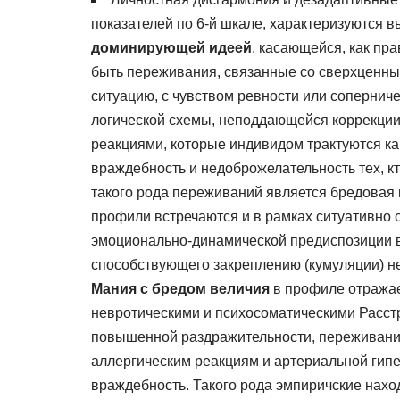
показателей по 6-й шкале, характеризуются
доминирующей идеей
, касающейся, как пр
быть переживания, связанные со сверхценны
ситуацию, с чувством ревности или соперниче
логической схемы, неподдающейся коррекции
реакциями, которые индивидом трактуются ка
враждебность и недоброжелательность тех, к
такого рода переживаний является бредовая 
профили встречаются и в рамках ситуативно 
эмоционально-динамической предиспозиции в
способствующего закреплению (кумуляции) не
Мания с бредом величия
в профиле отражае
невротическими и психосоматическими Расст
повышенной раздражительности, переживания
аллергическим реакциям и артериальной гип
враждебность. Такого рода эмпиричские нахо