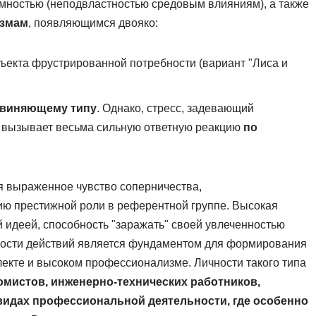
омностью (неподвластностью средовым влияниям), а также
измам
, появляющимся двояко:
ъекта фрустрированной потребности (вариант "Лиса и
бвиняющему типу
. Однако, стресс, задевающий
, вызывает весьма сильную ответную реакцию
по
 выраженное чувство соперничества,
ию престижной роли в референтной группе. Высокая
идеей, способность "заражать" своей увлеченностью
ности действий является фундаментом для формирования
лекте и высоком профессионализме. Личности такого типа
омистов, инженерно-технических работников,
 видах профессиональной деятельности, где особенно