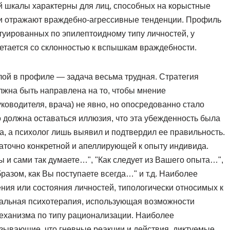
й шкалы характерны для лиц, способных на корыстные
они отражают враждебно-агрессивные тенденции. Профиль
нтуированных по эпилептоидному типу личностей, у
етается со склонностью к вспышкам враждебности.
лой в профиле — задача весьма трудная. Стратегия
лжна быть направлена на то, чтобы мнение
уководителя, врача) не явно, но опосредованно стало
о должна оставаться иллюзия, что эта убежденность была
да, а психолог лишь выявил и подтвердил ее правильность.
таточно конкретной и апеллирующей к опыту индивида.
ы и сами так думаете…", "Как следует из Вашего опыта…",
азом, как Вы поступаете всегда…" и т.д. Наиболее
ия или состояния личностей, типологически относимых к
нальная психотерапия, использующая возможности
механизма по типу рационализации. Наиболее
зывающие, что гневные реакции и действия, диктуемые