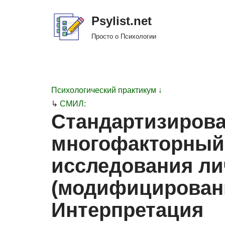
Psylist.net
Перейти
Просто о Психологии
к
содержимому
Психологический практикум ↓
↳
СМИЛ:
Стандартизиров
многофакторный
исследования л
(модифицирован
Интерпретация