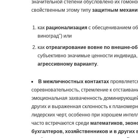
значительной степени обусловлено их гомон
свойственным этому типу
защитным механ
как
рационализация
с обесцениванием об
виноград") или
как
отреагирование вовне по внешне-о
субъективно значимые ценности индивида
агрессивному варианту
.
В межличностных контактах
проявляется
соревновательность, стремление к отстаиван
эмоциональная захваченность доминирующей 
других и выраженная склонность к планомер
лидерских черт, особенно при хорошем интел
часто встречаются среди
математиков, экон
бухгалтеров, хозяйственников и в других