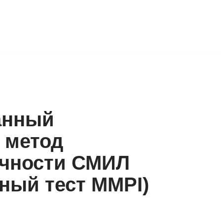
анный
 метод
ичности СМИЛ
ный тест MMPI)