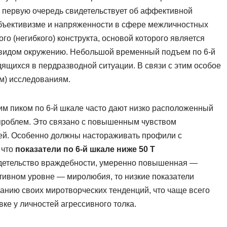
в первую очередь свидетельствует об аффективной
ъективизме и напряженности в сфере межличностных
го (негибкого) конструкта, основой которого является
видом окружению. Небольшой временный подъем по 6-й
дящихся в пердразводной ситуации. В связи с этим особое
м) исследованиям.
им пиком по 6-й шкале часто дают низко расположенный
проблем. Это связано с повышенным чувством
тей. Особенно должны настораживать профили с
 что
показатели по 6-й шкале ниже 50 Т
идетельство враждебности, умеренно повышенная —
тивном уровне — миролюбия, то низкие показатели
анию своих миротворческих тенденций, что чаще всего
ке у личностей агрессивного толка.