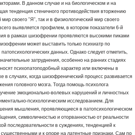
кторами. В данном случае и на биологическом и на
щая тенденция стеничного противодействия вторжению
 мир своего "Я", так и в физиологический мир своего
сего выявляется профилем, в котором показатели 6-й
ия в рамках шизофрении проявляются высокими пиками
з шизофрении может выставить только психиатр по
 патопсихологических данных. Однако следует отметить,
значительные затруднения, особенно на ранних стадиях
 носят психопатоподобный характер или включены в
е в случаях, когда шизофренический процесс развивается
жения головного мозга. Тогда помощь психолога
изучение эмоционально-волевых нарушений и личностных
иментально-психологическим исследованием. Для
шения мышления, проявляющиеся в патопсихологическом
щения, символичностью и оторванностью от реальности
ой последовательности в суждениях, тенденцией к
существенными и к опоре на латентные признаки. Сам по