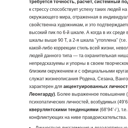
требуется точность, расчет, системный п
к стрессу способствует успеху таких людей н
окружающего мира, отраженная в индивидуаль
свойственна художникам, и это подтверждаетс
высокий пик по 6-й шкале. А когда в их среде
шкалы выше 90 Т, а 2-я шкала "утоплена" (т.е
какой-либо коррекции стиль всей жизни, нево
людей данного типа — та охранительная ниша,
непредсказуемы и упорны в своем творческом
близким окружением и с официальными кругам
служат жизнеописания Родена, Сезана, Вангог
характерен для
акцентуированных личносте
Леонгарду)
. Более выраженное повышение (п
психопатических личностей, возбудимых (49’6
кверулянтскими тенденциями
(68’94’-/ ), 
конфликтующих на ниве правдоискательства.
Личностная дисгармония и дезадаптивные