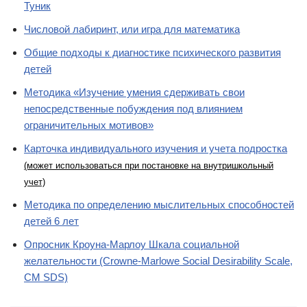
Туник
Числовой лабиринт, или игра для математика
Общие подходы к диагностике психического развития
детей
Методика «Изучение умения сдерживать свои
непосредственные побуждения под влиянием
ограничительных мотивов»
Карточка индивидуального изучения и учета подростка
(может использоваться при постановке на внутришкольный
учет)
Методика по определению мыслительных способностей
детей 6 лет
Опросник Кроуна-Марлоу Шкала социальной
желательности (Crowne-Marlowe Social Desirability Scale,
CM SDS)