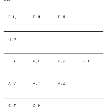
Г , Ц
Г , Д
Г , Л
Ц , Л
Л , А
Л , С
Л , Д
Л , Н
А , С
А , Т
А , Д
С , Т
С , И