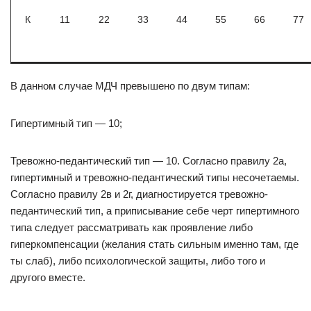
К
11
22
33
44
55
66
77
В данном случае МДЧ превышено по двум типам:
Гипертимный тип — 10;
Тревожно-педантический тип — 10. Согласно правилу 2а,
гипертимный и тревожно-педантический типы несочетаемы.
Согласно правилу 2в и 2г, диагностируется тревожно-
педантический тип, а приписывание себе черт гипертимного
типа следует рассматривать как проявление либо
гиперкомпенсации (желания стать сильным именно там, где
ты слаб), либо психологической защиты, либо того и
другого вместе.