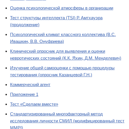
Оценка психологической атмосферы в организации
Тест структуры интеллекта (TSI) Р. Амтхауэра
(продолжение)
Психологический климат классного коллектива (В.С.
Ивашкин, В.В. Онуфриева)
Клинический опросник для выявления и оценки
невротических состояний (К.К. Яхин, Д.М. Менделевич)
Изучение общей самооценки с помощью процедуры
тестирования (опросник Казанцевой Г.Н.)
Коммерческий агент
Приложение 1
Тест «Сделаем вместе»
Стандартизированный многофакторный метод
исследования личности СМИЛ (модифицированный тест
MMPI)