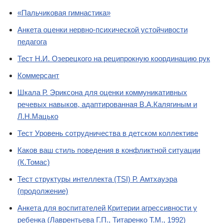
«Пальчиковая гимнастика»
Анкета оценки нервно-психической устойчивости
педагога
Тест Н.И. Озерецкого на реципрокную координацию рук
Коммерсант
Шкала Р. Эриксона для оценки коммуникативных
речевых навыков, адаптированная В.А.Калягиным и
Л.Н.Мацько
Тест Уровень сотрудничества в детском коллективе
Каков ваш стиль поведения в конфликтной ситуации
(К.Томас)
Тест структуры интеллекта (TSI) Р. Амтхауэра
(продолжение)
Анкета для воспитателей Критерии агрессивности у
ребенка (Лаврентьева Г.П., Титаренко Т.М., 1992)