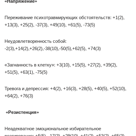
«Напряжение»
Переживание психотравмирующих обстоятельств: +1(2),
+13(3), +25(2), -37(3), +49(10), +61(5), -73(5)
Неудовлетворенность собой:
-2(3),+14(2),+26(2),-38(10),-50(5),+62(5), +74(3)
«Загнанность в клетку»: +3(10), +15(5), +27(2), +39(2),
+51(5), +63(1), -75(5)
Тревога и депрессия: +4(2), +16(3), +28(5), +40(5), +52(10),
+64(2), +76(3)
«Резистенция»
Неадекватное эмоциональное избирательное
реагирование: +5(5), -17(3), +29(10), +41(2), +53(2), +65(3),