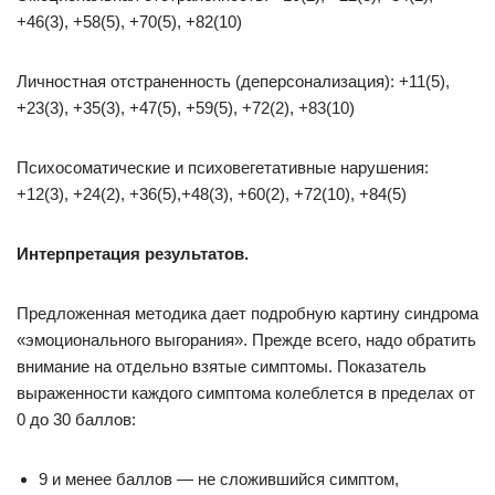
+46(3), +58(5), +70(5), +82(10)
Личностная отстраненность (деперсонализация): +11(5),
+23(3), +35(3), +47(5), +59(5), +72(2), +83(10)
Психосоматические и психовегетативные нарушения:
+12(3), +24(2), +36(5),+48(3), +60(2), +72(10), +84(5)
Интерпретация результатов.
Предложенная методика дает подробную картину синдрома
«эмоционального выгорания». Прежде всего, надо обратить
внимание на отдельно взятые симптомы. Показатель
выраженности каждого симптома колеблется в пределах от
0 до 30 баллов:
9 и менее баллов — не сложившийся симптом,