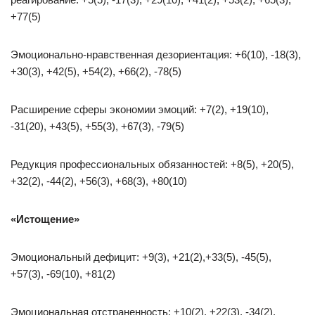
+77(5)
Эмоционально-нравственная дезориентация: +6(10), -18(3),
+30(3), +42(5), +54(2), +66(2), -78(5)
Расширение сферы экономии эмоций: +7(2), +19(10),
-31(20), +43(5), +55(3), +67(3), -79(5)
Редукция профессиональных обязанностей: +8(5), +20(5),
+32(2), -44(2), +56(3), +68(3), +80(10)
«Истощение»
Эмоциональный дефицит: +9(3), +21(2),+33(5), -45(5),
+57(3), -69(10), +81(2)
Эмоциональная отстраненность: +10(2), +22(3), -34(2),