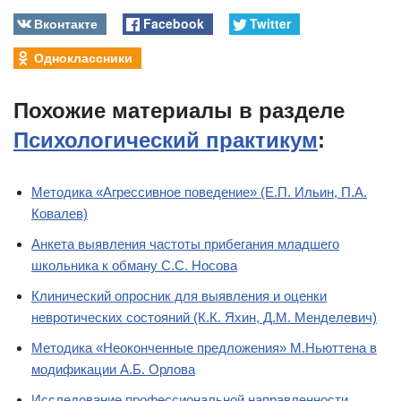
Вконтакте
Facebook
Twitter
Одноклассники
Похожие материалы в разделе
Психологический практикум
:
Методика «Агрессивное поведение» (Е.П. Ильин, П.А.
Ковалев)
Анкета выявления частоты прибегания младшего
школьника к обману С.С. Носова
Клинический опросник для выявления и оценки
невротических состояний (К.К. Яхин, Д.М. Менделевич)
Методика «Неоконченные предложения» М.Ньюттена в
модификации А.Б. Орлова
Исследование профессиональной направленности