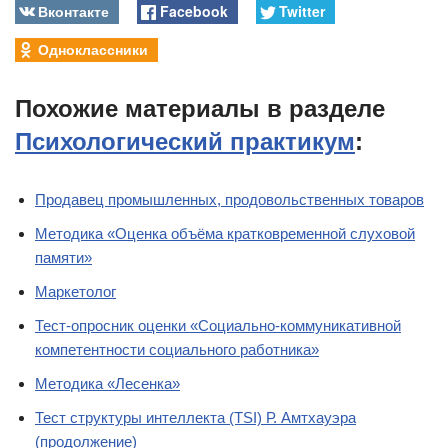
Вконтакте
Facebook
Twitter
Одноклассники
Похожие материалы в разделе
Психологический практикум
:
Продавец промышленных, продовольственных товаров
Методика «Оценка объёма кратковременной слуховой
памяти»
Маркетолог
Тест-опросник оценки «Социально-коммуникативной
компетентности социального работника»
Методика «Лесенка»
Тест структуры интеллекта (TSI) Р. Амтхауэра
(продолжение)