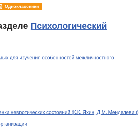
Одноклассники
азделе
Психологический
емых для изучения особенностей межличностного
нки невротических состояний (К.К. Яхин, Д.М. Менделевич)
организации