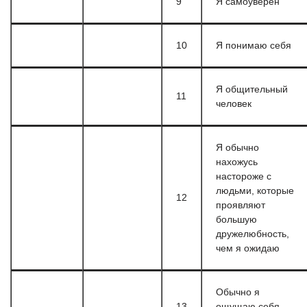
9
Я самоуверен
10
Я понимаю себя
Я общительный
11
человек
Я обычно
нахожусь
настороже с
людьми, которые
12
проявляют
большую
дружелюбность,
чем я ожидаю
Обычно я
13
ощущаю себя