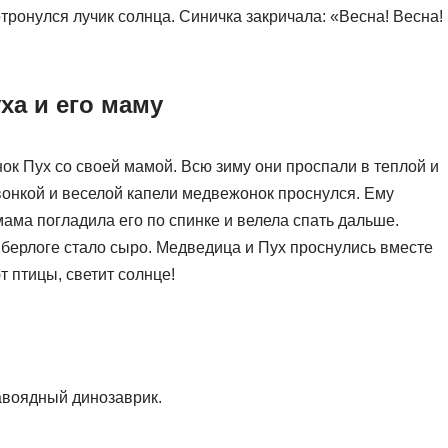
отронулся лучик солнца. Синичка закричала: «Весна! Весна!
ха и его маму
к Пух со своей мамой. Всю зиму они проспали в теплой и
звонкой и веселой капели медвежонок проснулся. Ему
мама погладила его по спинке и велела спать дальше.
 берлоге стало сыро. Медведица и Пух проснулись вместе
т птицы, светит солнце!
авоядный динозаврик.