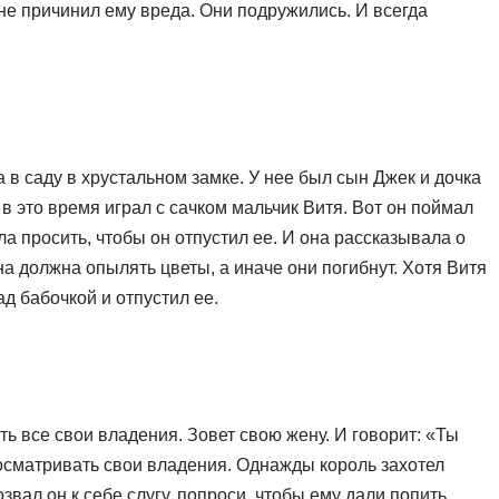
 не причинил ему вреда. Они подружились. И всегда
в саду в хрустальном замке. У нее был сын Джек и дочка
 в это время играл с сачком мальчик Витя. Вот он поймал
ла просить, чтобы он отпустил ее. И она рассказывала о
она должна опылять цветы, а иначе они погибнут. Хотя Витя
д бабочкой и отпустил ее.
ть все свои владения. Зовет свою жену. И говорит: «Ты
осматривать свои владения. Однажды король захотел
звал он к себе слугу, попроси, чтобы ему дали попить.