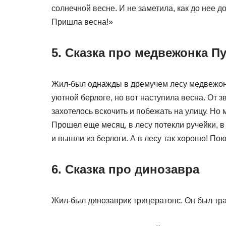
солнечной весне. И не заметила, как до нее д
Пришла весна!»
5. Сказка про медвежонка Пу
Жил-был однажды в дремучем лесу медвежоно
уютной берлоге, но вот наступила весна. От 
захотелось вскочить и побежать на улицу. Но 
Прошел еще месяц, в лесу потекли ручейки, в
и вышли из берлоги. А в лесу так хорошо! Пою
6. Сказка про динозавра
Жил-был динозаврик трицератопс. Он был тр