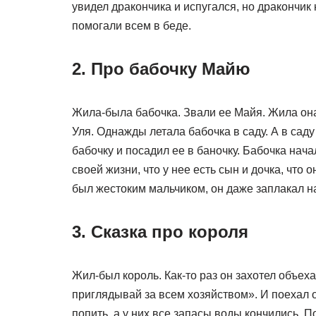
увидел дракончика и испугался, но дракончик
помогали всем в беде.
2. Про бабочку Майю
Жила-была бабочка. Звали ее Майя. Жила она 
Уля. Однажды летала бабочка в саду. А в саду
бабочку и посадил ее в баночку. Бабочка нача
своей жизни, что у нее есть сын и дочка, что 
был жестоким мальчиком, он даже заплакал на
3. Сказка про короля
Жил-был король. Как-то раз он захотел объеха
приглядывай за всем хозяйством». И поехал 
попить, а у них все запасы воды кончились. По