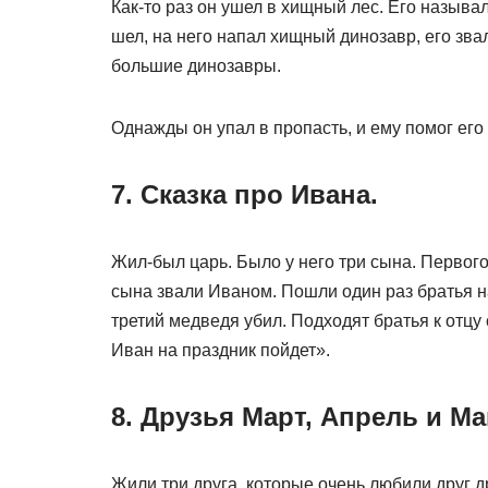
Как-то раз он ушел в хищный лес. Его называ
шел, на него напал хищный динозавр, его зва
большие динозавры.
Однажды он упал в пропасть, и ему помог его
7. Сказка про Ивана.
Жил-был царь. Было у него три сына. Первого
сына звали Иваном. Пошли один раз братья на
третий медведя убил. Подходят братья к отцу 
Иван на праздник пойдет».
8. Друзья Март, Апрель и М
Жили три друга, которые очень любили друг 