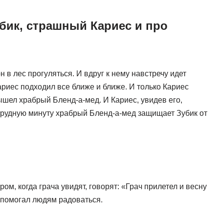
убик, страшный Кариес и про
 в лес прогуляться. И вдруг к нему навстречу идет
ариес подходил все ближе и ближе. И только Кариес
вышел храбрый Бленд-а-мед. И Кариес, увидев его,
 трудную минуту храбрый Бленд-а-мед защищает Зубик от
ром, когда грача увидят, говорят: «Грач прилетел и весну
и помогал людям радоваться.