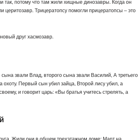
ли так, потому что там жили хищные динозавры. Когда он
ли церитозавр. Трицератопсу помогли прицератопсы – это
 новый друг хасмозавр.
 сына звали Влад, второго сына звали Василий, А третьего
 охоту. Первый сын убил зайца, Второй лису убил, а
своему, и говорит царь: «Вы братья учитесь стрелять, а
ай
друга. Жили они в общем трехэтажном доме: Март на