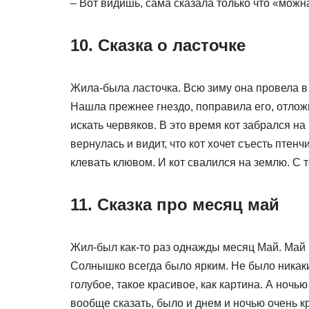
– Вот видишь, сама сказала только что «можн
10. Сказка о ласточке
Жила-была ласточка. Всю зиму она провела в
Нашла прежнее гнездо, поправила его, отлож
искать червяков. В это время кот забрался на
вернулась и видит, что кот хочет съесть птен
клевать клювом. И кот свалился на землю. С 
11. Сказка про месяц май
Жил-был как-то раз однажды месяц Май. Май б
Солнышко всегда было ярким. Не было никаких
голубое, такое красивое, как картина. А ночь
вообще сказать, было и днем и ночью очень к