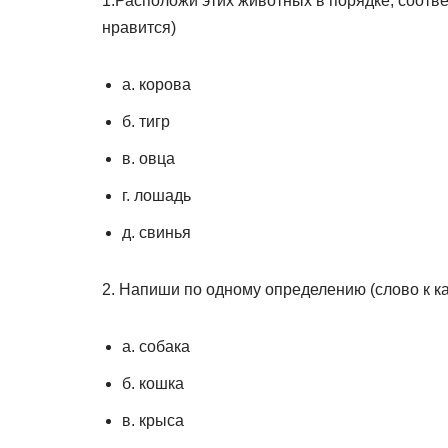
1.Расположи этих животных в порядке, соотв
нравится)
а. корова
б. тигр
в. овца
г. лошадь
д. свинья
2. Напиши по одному определению (слово к к
а. собака
б. кошка
в. крыса