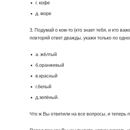
г. кофе
д. море
3. Подумай о ком-то (кто знает тебя, и кто ва
повторяй ответ дважды, укажи только по одно
а. жёлтый
б.оранжевый
в.красный
г.белый
д.зелёный.
Что ж Вы ответили на все вопросы, и теперь 