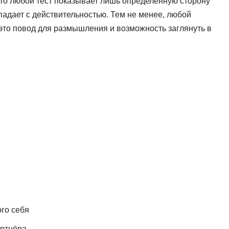
 что любой тест показывает лишь определенную сторону
падает с действительностью. Тем не менее, любой
 это повод для размышления и возможность заглянуть в
го себя
артнёра