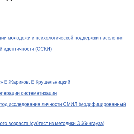
ции молодежи и психологической поддержки населения
й идентичности (ОСКИ)
й» Е.Жариков, Е.Крушельницкий
операции систематизации
тод исследования личности СМИЛ (модифицированный
го возраста (субтест из методики Эббингауза)