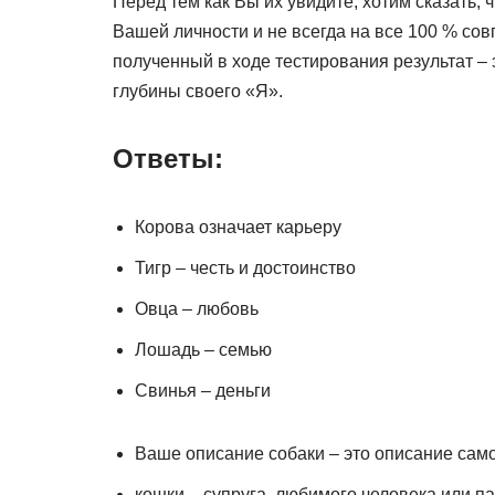
Перед тем как Вы их увидите, хотим сказать,
Вашей личности и не всегда на все 100 % сов
полученный в ходе тестирования результат –
глубины своего «Я».
Ответы:
Корова означает карьеру
Тигр – честь и достоинство
Овца – любовь
Лошадь – семью
Свинья – деньги
Ваше описание собаки – это описание само
кошки – супруга, любимого человека или п