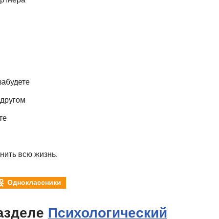
забудете
 другом
те
нить всю жизнь.
Одноклассники
азделе
Психологический