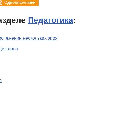
Одноклассники
азделе
Педагогика
:
ротяжении нескольких эпох
це слова
е