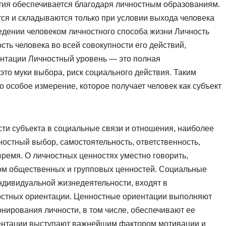
тия обеспечивается благодаря личностным образованиям.
ся и складываются только при условии выхода человека
едении человеком личностного способа жизни Личность
ть человека во всей совокупности его действий,
ентации Личностный уровень — это полная
 это муки выбора, риск социального действия. Таким
о особое измерение, которое получает человек как субъект
ти субъекта в социальные связи и отношения, наиболее
остный выбор, самостоятельность, ответственность,
время. О личностных ценностях уместно говорить,
ом общественных и групповых ценностей. Социальные
ндивидуальной жизнедеятельности, входят в
ностных ориентации. Ценностные ориентации выполняют
ирования личности, в том числе, обеспечивают ее
иентации выступают важнейшим фактором мотивации и