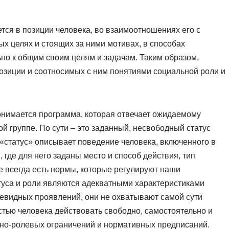
тся в позиции человека, во взаимоотношениях его с
х целях и стоящих за ними мотивах, в способах
но к общим своим целям и задачам. Таким образом,
позиции и соотносимых с ним понятиями социальной роли и
онимается программа, которая отвечает ожидаемому
й группе. По сути – это заданный, несвободный статус
 «статус» описывает поведение человека, включенного в
где для него заданы место и способ действия, тип
е всегда есть нормы, которые регулируют наши
туса и роли являются адекватными характеристиками
чевидных проявлений, они не охватывают самой сути
стью человека действовать свободно, самостоятельно и
усно-ролевых ограничений и нормативных предписаний.