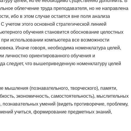
туру целей, но ее необходимо существенно дополнить. В
ельное облегчение труда преподавателя, но не направлена
сти, ибо в этом случае остается вне поля анализа
 С учетом этого основной стратегической линией
пьютерного обучения становится обоснование целостных
и при использовании компьютера все возможности
овека. Иначе говоря, необходима номенклатура целей,
и личностно ориентированного обучения и
да следует, что вышеприведенную номенклатуру целей
е мышления (познавательного, творческого), памяти,
ибкость, экономичность, самостоятельность), мыслительных
), познавательных умений (видеть противоречие, проблему,
 умений учиться, формирование предметных знаний,