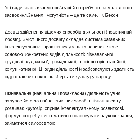
Усі види знань взаємопов’язані й потребують комплексного
засвоєння.Знання і могутність – це те саме. Ф. Бекон
Досвід здійснення відомих способів діяльності (практичний
досвід). Зміст цього досвіду складає система загальних
інтелектуальних і практичних умінь та навичок, яка є
основою конкретних видів діяльності: пізнавальної,
трудової, художньої, громадської, ціннісно-орієнтаційної,
комунікативної. Ці види діяльності й забезпечують здатність
підростаючих поколінь зберігати культуру народу.
Пізнавальна (навчальна і позакласна) діяльність учня
залучає його до найважливіших засобів пізнання світу,
розвиває кругозір, сприяє інтелектуальному розвиткові,
формує потребу систематично опановувати наукові знання,
займатися самоосвітою.