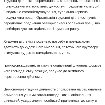
Трудова діяльність спрямована на створення, збереження і
примноження матеріальних цінностей (предметів культури),
її видами є самообслуговування, суспільно корисна і
продуктивна праця. Організація трудової діяльності учнів
передбачає поєднання безкорисливої і оплаченої праці, що
необхідно для життєдіяльності в умовах ринку.
Художня діяльність розвиває потребу в прекрасному,
здатність до художнього мислення, естетичного кругозору,
стимулює художню самодіяльність учня.
Громадська діяльність сприяє соціалізації школяра, формує
його громадянську позицію, залучає до активного
перетворення дійсності.
Ціннісно-орієнтаційна діяльність спрямована на раціональне
осмислення учнями загальнолюдських і національних
цінностей, усвідомлення особистої причетності до світу в