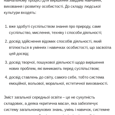
навчальному процесі для вирішення завдань навчання,
виховання і розвитку особистості. До складу людської
культури входять:
вже здобуті суспільством знання про природу, саме
суспільство, мислення, техніку і способи діяльності;
досвід здійснення відомих способів діяльності, який
втілюється в уміннях і навичках особистості, що засвоїла
цей досвід;
досвід творчої, пошукової діяльності щодо вирішення
нових проблем, які виникають перед суспільством;
досвід ставлень до світу, самого себе, тобто система
емоційної, вольової, моральної, естетичної вихованості.
Зміст загальної середньої освіти – це не сукупність
складових, а деяка «критична маса», яка забезпечує
систему загальнонаукових знань, умінь і навичок, системне