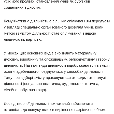
усіх його проявах, становлення учнів як суб’єктів
соціальних відносин.
Комунікативна діяльність є вільним спілкуванням передусім
у вигляді спеціально організованого дозвілля учнів, коли
метою і змістом діяльності стає спілкування з іншою
людиною як вартістю.
У межах цих основних видів вирізняють матеріальну і
духовну, виробничу та споживацьку, репродуктивну і творчу
діяльність. Названі види діяльності відображаються в змісті
освіти, здебільшого поєднуючись у способах діяльності.
Тому при відборі змісту враховуються як види, так і галузі
діяльності (соціально-політична, художньо-естетична,
сімейно-побутова тощо).
Досвід творчої діяльності покликаний забезпечити
готовність до пошуку шляхів вирішення назрілих проблем.