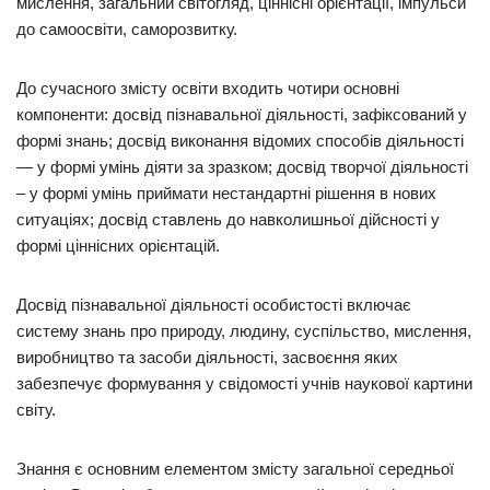
мислення, загальний світогляд, ціннісні орієнтації, імпульси
до самоосвіти, саморозвитку.
До сучасного змісту освіти входить чотири основні
компоненти: досвід пізнавальної діяльності, зафіксований у
формі знань; досвід виконання відомих способів діяльності
— у формі умінь діяти за зразком; досвід творчої діяльності
– у формі умінь приймати нестандартні рішення в нових
ситуаціях; досвід ставлень до навколишньої дійсності у
формі ціннісних орієнтацій.
Досвід пізнавальної діяльності особистості включає
систему знань про природу, людину, суспільство, мислення,
виробництво та засоби діяльності, засвоєння яких
забезпечує формування у свідомості учнів наукової картини
світу.
Знання є основним елементом змісту загальної середньої