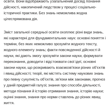
освіти. Вони відображають узагальнений досвід пізнання
дійсності, накопичений людством у процесі соціально-
історичної практики. Без знань неможлива жодна
цілеспрямована дія.
Зміст загальної середньої освіти охоплює різні види знань,
які характерні для фундаментальних наук: основні поняття і
терміни, без яких неможливо зрозуміти жодного тексту,
жодного елементу знань; факти повсякденної дійсності й
науки, які дають змогу зрозуміти закони науки, формувати
переконання, доводити і відстоювати свої ідеї, основні
закони науки, що розкривають взаємозв’язки різних об’єктів
і явищ дійсності; теорії, які містять систему наукових знань
про певну сукупність об’єктів, зв’язки між законами, прогноз
у даній предметній галузі; знання про способи діяльності,
методи пізнання й історію отримання знання, історію науки;
оцінні знання, знання про норми ставлень до різних явищ
життя.