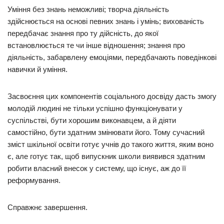
Уміння без знань неможливі; творча діяльність
здійснюється на основі певних знань і умінь; вихованість
передбачає знання про ту дійсність, до якої
встановлюється те чи інше відношення; знання про
діяльність, забарвлену емоціями, передбачають поведінкові
навички й уміння.
Засвоєння цих компонентів соціального досвіду дасть змогу
молодій людині не тільки успішно функціонувати у
суспільстві, бути хорошим виконавцем, а й діяти
самостійно, бути здатним змінювати його. Тому сучасний
зміст шкільної освіти готує учнів до такого життя, яким воно
є, але готує так, щоб випускник школи виявився здатним
робити власний внесок у систему, що існує, аж до її
реформування.
Справжнє завершення.