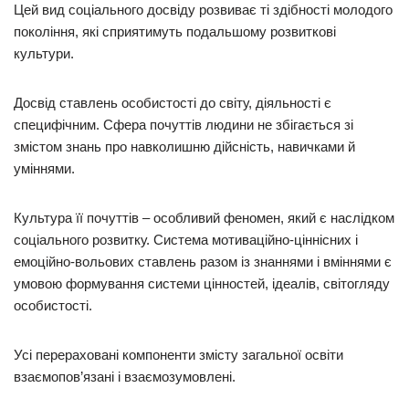
Цей вид соціального досвіду розвиває ті здібності молодого
покоління, які сприятимуть подальшому розвиткові
культури.
Досвід ставлень особистості до світу, діяльності є
специфічним. Сфера почуттів людини не збігається зі
змістом знань про навколишню дійсність, навичками й
уміннями.
Культура її почуттів – особливий феномен, який є наслідком
соціального розвитку. Система мотиваційно-ціннісних і
емоційно-вольових ставлень разом із знаннями і вміннями є
умовою формування системи цінностей, ідеалів, світогляду
особистості.
Усі перераховані компоненти змісту загальної освіти
взаємопов’язані і взаємозумовлені.